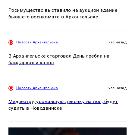
Росимущество выставило на аукцион здание
бывшего военкомата в Архангельске
Новости Архангельска
час назад
В Архангельске стартовал День гребли на
байдарках и каноэ
Новости Архангельска
час назад
Медсестру, уронившую девочку на пол, будут
судить в Новодвинске