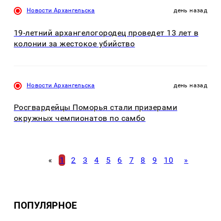
Новости Архангельска
день назад
19-летний архангелогородец проведет 13 лет в
колонии за жестокое убийство
Новости Архангельска
день назад
Росгвардейцы Поморья стали призерами
окружных чемпионатов по самбо
«
1
2
3
4
5
6
7
8
9
10
»
ПОПУЛЯРНОЕ