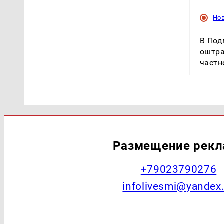
Но
В Под
оштра
частн
Размещение рек
+79023790276
infolivesmi@yandex