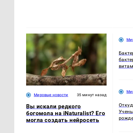
Ми
Бакте
бакте
витам
Ми
Мировые новости
35 минут назад
Откуд
Вы искали редкого
Учены
богомола на iNaturalist? Его
рожде
могла создать нейросеть