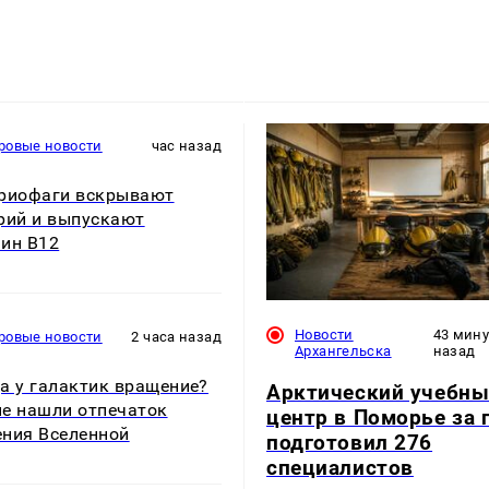
ровые новости
час назад
риофаги вскрывают
рий и выпускают
ин B12
Новости
43 мин
ровые новости
2 часа назад
Архангельска
назад
а у галактик вращение?
Арктический учебн
е нашли отпечаток
центр в Поморье за 
ния Вселенной
подготовил 276
специалистов