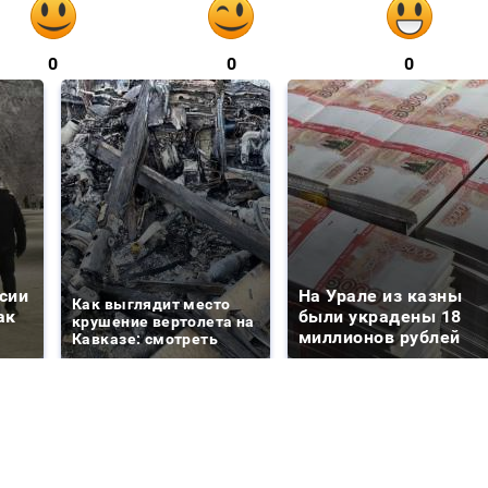
0
0
0
сии
На Урале из казны
Как выглядит место
ак
были украдены 18
крушение вертолета на
миллионов рублей
Кавказе: смотреть