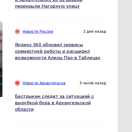
перекрыли Нагорную улицу
Новости России
2 дня назад
Яндекс 360 обновил сервисы
совместной работы и расширил
возможности Алисы Про в Таблицах
Не ешьте эту
В ОАЭ произошло
Новости Архангельска
5 часов назад
готовую еду из
жестокое убийство
магазина: список
криптомиллионера
Бастрыкин следит за ситуацией с
вырубкой бора в Архангельской
области