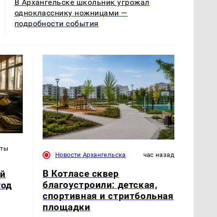
В Архангельске школьник угрожал
однокласснику ножницами —
подробности события
уты
Новости Архангельска
час назад
В Котласе сквер
ый
благоустроили: детская,
год
спортивная и стритбольная
площадки