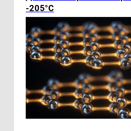
-205°C