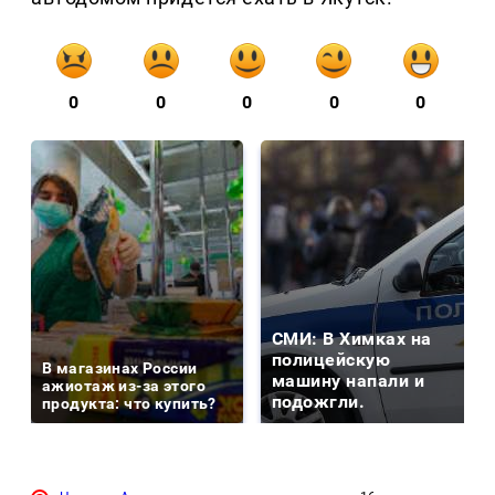
0
0
0
0
0
СМИ: В Химках на
полицейскую
В магазинах России
машину напали и
ажиотаж из-за этого
подожгли.
продукта: что купить?