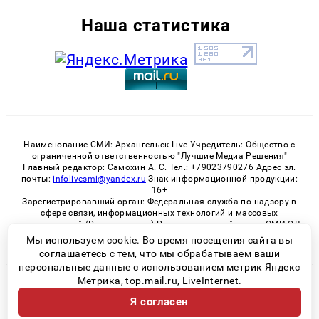
Наша статистика
Наименование СМИ: Архангельск Live Учредитель: Общество с
ограниченной ответственностью "Лучшие Медиа Решения"
Главный редактор: Самохин А. С. Тел.: +79023790276 Адрес эл.
почты:
infolivesmi@yandex.ru
Знак информационной продукции:
16+
Зарегистрировавший орган: Федеральная служба по надзору в
сфере связи, информационных технологий и массовых
коммуникаций (Роскомнадзор) Регистрационный номер СМИ ЭЛ
№ ФС 77 - 82533 от 21.01.2022
Мы используем cookie. Во время посещения сайта вы
соглашаетесь с тем, что мы обрабатываем ваши
персональные данные с использованием метрик Яндекс
Метрика, top.mail.ru, LiveInternet.
© 2026 «Архангельск Live» | Все права защищены
Я согласен
Возрастная категория сайта 16+
Политика конфиденциальности