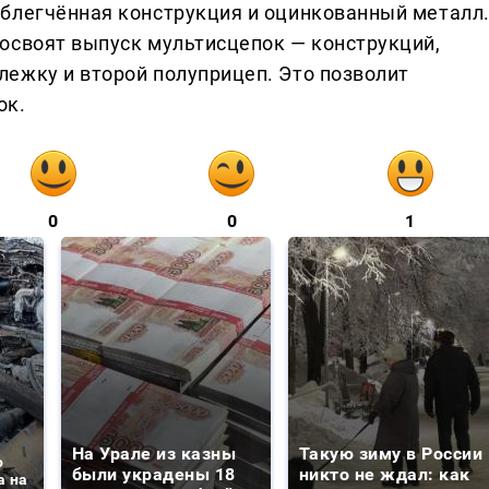
блегчённая конструкция и оцинкованный металл
освоят выпуск мультисцепок — конструкций,
ежку и второй полуприцеп. Это позволит
ок.
0
0
1
На Урале из казны
Такую зиму в России
о
были украдены 18
никто не ждал: как
а на