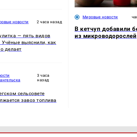
Мировые новости
ча
ровые новости
2 часа назад
В кетчуп добавили б
из микроводорослей
улитка — пять видов
. Учёные выяснили, как
то делает
вости
3 часа
хангельска
назад
егском сельсовете
лжается завоз топлива