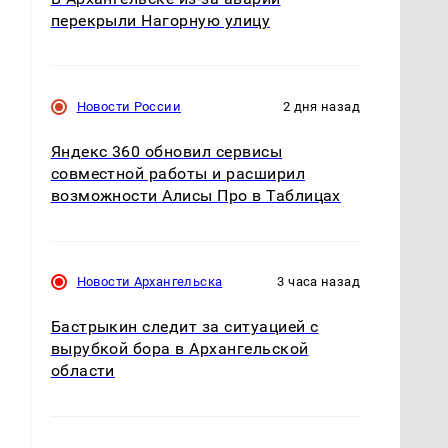
перекрыли Нагорную улицу
Новости России
2 дня назад
Яндекс 360 обновил сервисы
совместной работы и расширил
возможности Алисы Про в Таблицах
Новости Архангельска
3 часа назад
Бастрыкин следит за ситуацией с
вырубкой бора в Архангельской
области