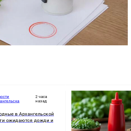
вости
2 часа
хангельска
назад
одные в Архангельской
ти ожидаются дожди и