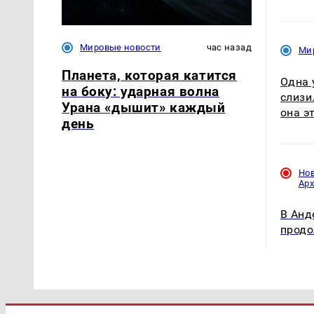
Мировые новости
час назад
Ми
Планета, которая катится
Одна 
на боку: ударная волна
слизи
Урана «дышит» каждый
она э
день
Но
Ар
В Анд
продо