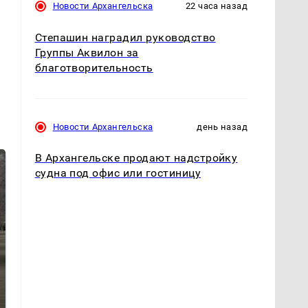
.
Новости Архангельска
22 часа назад
Степашин наградил руководство
Группы Аквилон за
благотворительность
Новости Архангельска
день назад
В Архангельске продают надстройку
судна под офис или гостиницу
Не ешьте эту
В ОАЭ произошло
готовую еду из
жестокое убийство