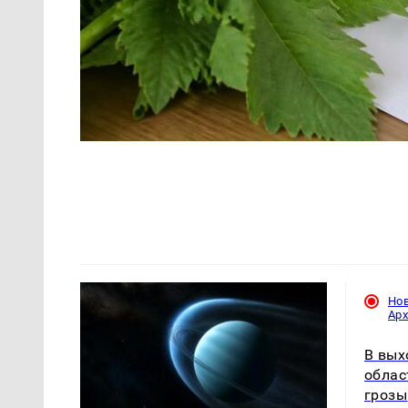
Но
Ар
В вых
облас
грозы