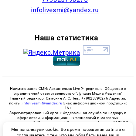
infolivesmi@yandex.ru
Наша статистика
Наименование СМИ: Архангельск Live Учредитель: Общество с
ограниченной ответственностью "Лучшие Медиа Решения"
Главный редактор: Самохин А. С. Тел.: +79023790276 Адрес эл.
почты:
infolivesmi@yandex.ru
Знак информационной продукции:
16+
Зарегистрировавший орган: Федеральная служба по надзору в
сфере связи, информационных технологий и массовых
коммуникаций (Роскомнадзор) Регистрационный номер СМИ ЭЛ
№ ФС 77 - 82533 от 21.01.2022
Мы используем cookie. Во время посещения сайта вы
соглашаетесь с тем, что мы обрабатываем ваши