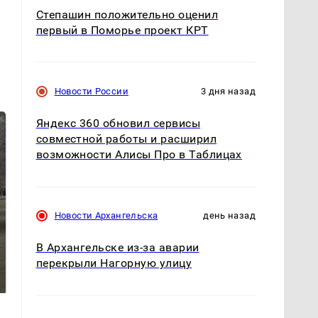
Степашин положительно оценил
первый в Поморье проект КРТ
Новости России
3 дня назад
Яндекс 360 обновил сервисы
совместной работы и расширил
возможности Алисы Про в Таблицах
Новости Архангельска
день назад
В Архангельске из-за аварии
На Урале из казны
Как выглядит место
перекрыли Нагорную улицу
были украдены 18
крушение вертолета на
миллионов рублей
Кавказе: смотреть