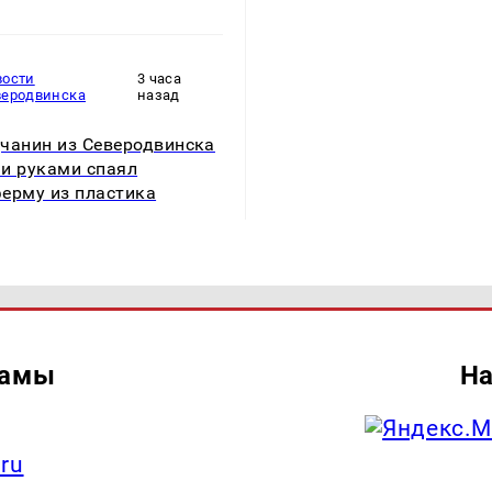
вости
3 часа
веродвинска
назад
чанин из Северодвинска
и руками спаял
ерму из пластика
ламы
На
.ru