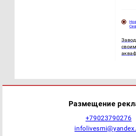
Но
Се
Завод
своим
акваф
Размещение рек
+79023790276
infolivesmi@yandex