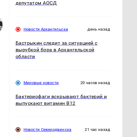
депутатом АОСД
Новости Архангельска
день назад
Бастрыкин следит за ситуацией с
вырубкой бора в Архангельской
области
в
Мировые новости
20 часов назад
Бактериофаги вскрывают бактерий и
выпускают витамин B12
Новости Северодвинска
21 час назад