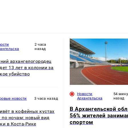
вости
2 часа
хангельска
назад
тний архангелогородец
дет 13 лет в колонии за
кое убийство
Новости
54 мин
Архангельска
назад
ровые новости
3 часа назад
В Архангельской обл
ивёт в кофейных кустах
56% жителей занима
т по ночам: новый вид
спортом
ки в Коста-Рике