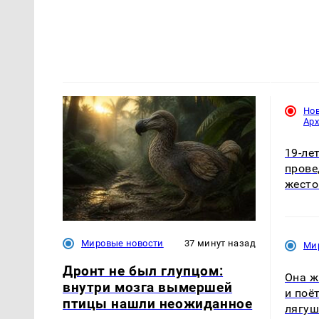
Но
Ар
19-ле
прове
жесто
Мировые новости
37 минут назад
Ми
Дронт не был глупцом:
Она ж
внутри мозга вымершей
и поё
птицы нашли неожиданное
лягуш