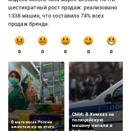
шестикратный рост продаж: реализовано
1338 машин, что составило 74% всех
продаж бренда.
0
0
0
0
0
СМИ: В Химках на
полицейскую
В магазинах России
машину напали и
ажиотаж из-за этого
подожгли.