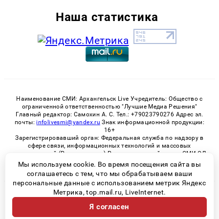
Наша статистика
Наименование СМИ: Архангельск Live Учредитель: Общество с
ограниченной ответственностью "Лучшие Медиа Решения"
Главный редактор: Самохин А. С. Тел.: +79023790276 Адрес эл.
почты:
infolivesmi@yandex.ru
Знак информационной продукции:
16+
Зарегистрировавший орган: Федеральная служба по надзору в
сфере связи, информационных технологий и массовых
коммуникаций (Роскомнадзор) Регистрационный номер СМИ ЭЛ
№ ФС 77 - 82533 от 21.01.2022
Мы используем cookie. Во время посещения сайта вы
соглашаетесь с тем, что мы обрабатываем ваши
персональные данные с использованием метрик Яндекс
Метрика, top.mail.ru, LiveInternet.
© 2026 «Архангельск Live» | Все права защищены
Я согласен
Возрастная категория сайта 16+
Политика конфиденциальности