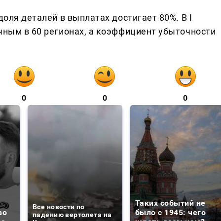
доля деталей в выплатах достигает 80%. В I
чным в 60 регионах, а коэффициент убыточности
0
0
0
Таких событий не
Все новости по
во
было с 1945: чего
падению вертолета на