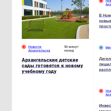
Но
Ар
В Нов
новые
прост
Новости
50 минут
Ми
Архангельска
назад
Дегел
Архангельские детские
лишил
сады готовятся к новому
распл
учебному году
Но
Ар
Инвес
мецен