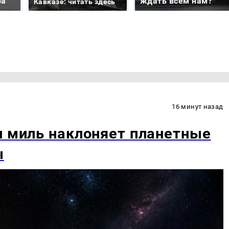
ра
ждать всем нам?
Кавказе: читать здесь
16 минут назад
н миль наклоняет планетные
ы