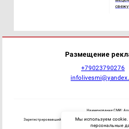
свежу
Размещение рек
+79023790276
infolivesmi@yandex
Наименование СМИ: Арх
Главный редактор: Самохин А
Мы используем cookie.
Зарегистрировавший орган: Федеральная служба по надзо
персональные дан