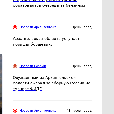
образовалась очередь за бензином
Новости Архангельска
день назад
Архангельская область уступает
позиции борщевику
Новости России
день назад
Осужденный из Архангельской
области сыграл за сборную России на
турнире ФИДЕ
СМИ: В Химках на
полицейскую
В магазинах России
машину напали и
ажиотаж из-за этого
Новости Архангельска
13 часов назад