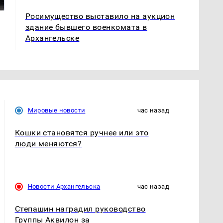
подожгли.
продукта: что купить?
Росимущество выставило на аукцион
здание бывшего военкомата в
Архангельске
Мировые новости
час назад
Кошки становятся ручнее или это
люди меняются?
Новости Архангельска
час назад
Степашин наградил руководство
Группы Аквилон за