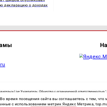
ю декларацию о доходах
ламы
На
.ru
ангельск Live Учредитель: Общество с ограниченной ответственностью 
. С. Тел.: +79023790276 Адрес эл. почты:
infolivesmi@yandex.ru
Знак инф
 Во время посещения сайта вы соглашаетесь с тем, чт
ру в сфере связи, информационных технологий и массовых коммуникаций
82533 от 21.01.2022
ные с использованием метрик Яндекс Метрика, top.mail.