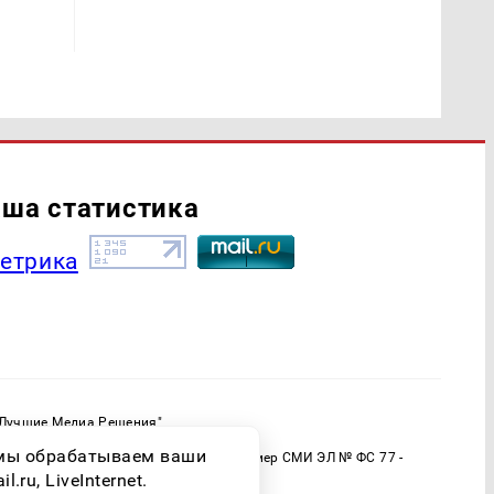
ша статистика
"Лучшие Медиа Решения"
ормационной продукции: 16+
о мы обрабатываем ваши
 (Роскомнадзор) Регистрационный номер СМИ ЭЛ № ФС 77 -
ru, LiveInternet.