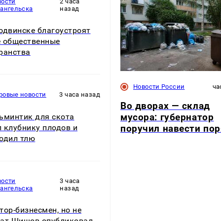
вости
2 часа
хангельска
назад
одвинске благоустроят
 общественные
ранства
Новости России
ча
ровые новости
3 часа назад
Во дворах — склад
мусора: губернатор
ьминтик для скота
поручил навести по
 клубнику плодов и
одил тлю
вости
3 часа
хангельска
назад
тор-бизнесмен, но не
ат Шишов опубликовал