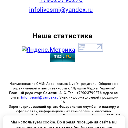
+79023790276
infolivesmi@yandex.ru
Наша статистика
Наименование СМИ: Архангельск Live Учредитель: Общество с
ограниченной ответственностью "Лучшие Медиа Решения"
Главный редактор: Самохин А. С. Тел.: +79023790276 Адрес эл.
почты:
infolivesmi@yandex.ru
Знак информационной продукции:
16+
Зарегистрировавший орган: Федеральная служба по надзору в
сфере связи, информационных технологий и массовых
коммуникаций (Роскомнадзор) Регистрационный номер СМИ ЭЛ
№ ФС 77 - 82533 от 21.01.2022
Мы используем cookie. Во время посещения сайта вы
соглашаетесь с тем, что мы обрабатываем ваши