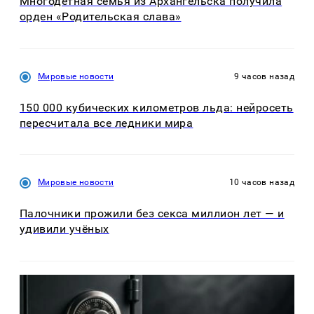
Многодетная семья из Архангельска получила
орден «Родительская слава»
Мировые новости
9 часов назад
150 000 кубических километров льда: нейросеть
пересчитала все ледники мира
Мировые новости
10 часов назад
Палочники прожили без секса миллион лет — и
удивили учёных