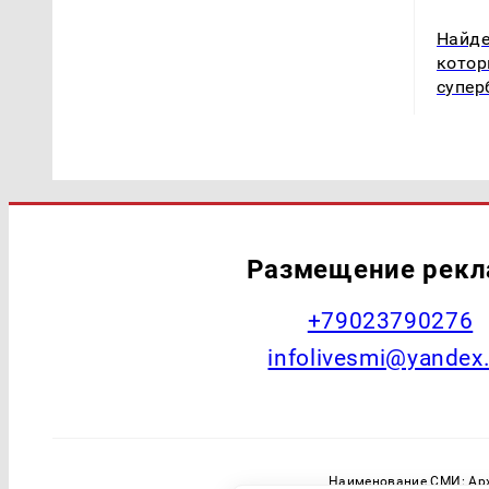
Найде
котор
супер
Размещение рек
+79023790276
infolivesmi@yandex
Наименование СМИ: Арх