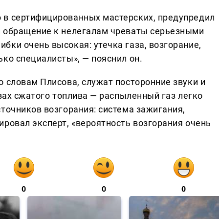
 в сертифицированных мастерских, предупредил
и обращение к нелегалам чреваты серьезными
бки очень высокая: утечка газа, возгорание,
ко специалисты», — пояснил он.
о словам Плисова, служат посторонние звуки и
твах сжатого топлива — распыленный газ легко
точников возгорания: система зажигания,
ировал эксперт, «вероятность возгорания очень
0
0
0