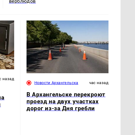
верблюдов
с назад
Новости Архангельска
час назад
В Архангельске перекроют
на
проезд на двух участках
й
дорог из-за Дня гребли