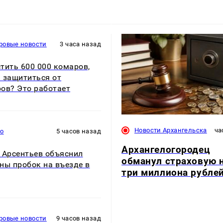
ровые новости
3 часа назад
тить 600 000 комаров,
 защититься от
ов? Это работает
Новости Архангельска
ча
то
5 часов назад
Архангелогородец
 Арсентьев объяснил
обманул страховую 
ны пробок на въезде в
три миллиона рубле
ровые новости
9 часов назад