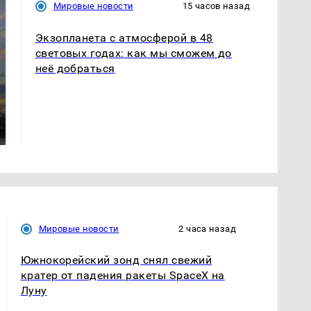
Мировые новости
15 часов назад
Экзопланета с атмосферой в 48
световых годах: как мы сможем до
неё добраться
СМИ: В Химках на
полицейскую
В магазинах России
машину напали и
ажиотаж из-за этого
подожгли.
продукта: что купить?
Мировые новости
2 часа назад
Южнокорейский зонд снял свежий
кратер от падения ракеты SpaceX на
Луну