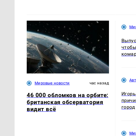
Ми
Выпус
чтобы
комар
Ав
Мировые новости
час назад
Игорь
46 000 обломков на орбите:
причи
британская обсерватория
город
видит всё
Ми