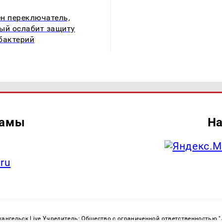
н переключатель,
ый ослабит защиту
бактерий
ламы
На
.ru
ангельск Live Учредитель: Общество с ограниченной ответственностью 