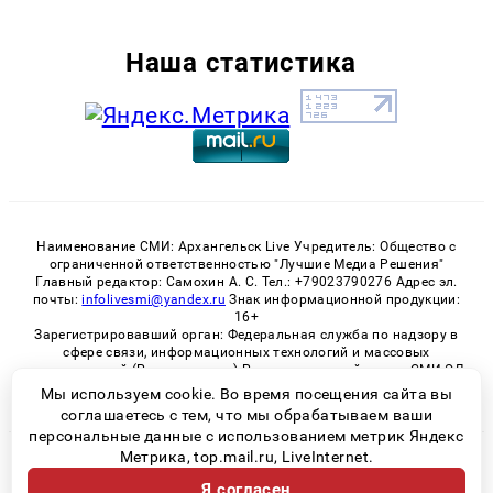
Наша статистика
Наименование СМИ: Архангельск Live Учредитель: Общество с
ограниченной ответственностью "Лучшие Медиа Решения"
Главный редактор: Самохин А. С. Тел.: +79023790276 Адрес эл.
почты:
infolivesmi@yandex.ru
Знак информационной продукции:
16+
Зарегистрировавший орган: Федеральная служба по надзору в
сфере связи, информационных технологий и массовых
коммуникаций (Роскомнадзор) Регистрационный номер СМИ ЭЛ
№ ФС 77 - 82533 от 21.01.2022
Мы используем cookie. Во время посещения сайта вы
соглашаетесь с тем, что мы обрабатываем ваши
персональные данные с использованием метрик Яндекс
Метрика, top.mail.ru, LiveInternet.
© 2026 «Архангельск Live» | Все права защищены
Я согласен
Возрастная категория сайта 16+