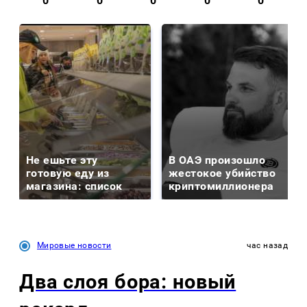
0
0
0
0
0
Не ешьте эту
В ОАЭ произошло
готовую еду из
жестокое убийство
магазина: список
криптомиллионера
Мировые новости
час назад
Два слоя бора: новый