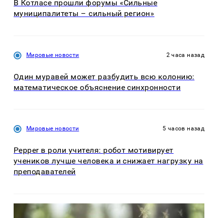
В Котласе прошли форумы «Сильные
муниципалитеты – сильный регион»
Мировые новости
2 часа назад
Один муравей может разбудить всю колонию:
математическое объяснение синхронности
Мировые новости
5 часов назад
Pepper в роли учителя: робот мотивирует
учеников лучше человека и снижает нагрузку на
преподавателей