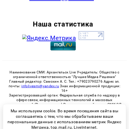
Наша статистика
Наименование СМИ: Архангельск Live Учредитель: Общество с
ограниченной ответственностью "Лучшие Медиа Решения"
Главный редактор: Самохин А. С. Тел.: +79023790276 Адрес эл.
почты:
infolivesmi@yandex.ru
Знак информационной продукции:
16+
Зарегистрировавший орган: Федеральная служба по надзору в
сфере связи, информационных технологий и массовых
коммуникаций (Роскомнадзор) Регистрационный номер СМИ ЭЛ
№ ФС 77 - 82533 от 21.01.2022
Мы используем cookie. Во время посещения сайта вы
соглашаетесь с тем, что мы обрабатываем ваши
персональные данные с использованием метрик Яндекс
Метрика, top.mail.ru, LiveInternet.
© 2026 «Архангельск Live» | Все права защищены