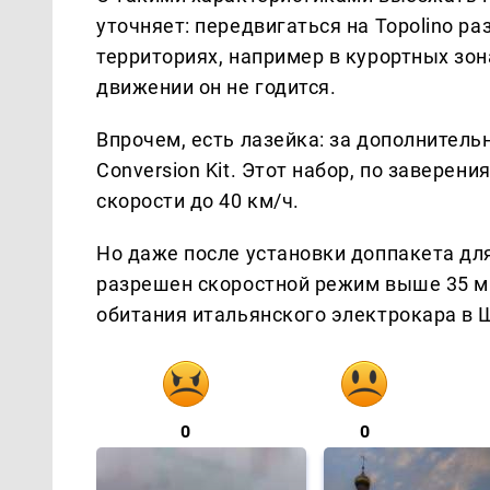
уточняет: передвигаться на Topolino р
территориях, например в курортных зо
движении он не годится.
Впрочем, есть лазейка: за дополнитель
Conversion Kit. Этот набор, по завере
скорости до 40 км/ч.
Но даже после установки доппакета дл
разрешен скоростной режим выше 35 мил
обитания итальянского электрокара в 
0
0