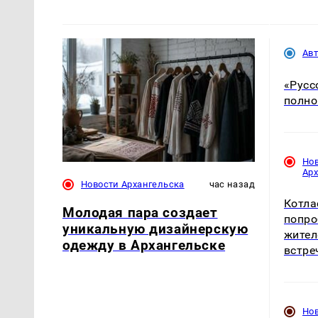
Ав
«Русс
полно
Но
Ар
Новости Архангельска
час назад
Котла
Молодая пара создает
попро
уникальную дизайнерскую
жител
одежду в Архангельске
встре
Но