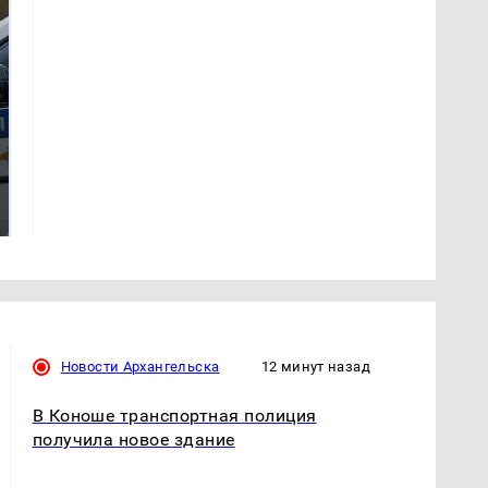
Где будет встреча
На Урале из казны
президентов США и
были украдены 18
России: Европа?
миллионов рублей
Новости Архангельска
12 минут назад
В Коноше транспортная полиция
получила новое здание