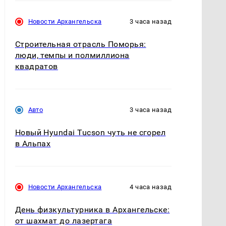
Новости Архангельска
3 часа назад
Строительная отрасль Поморья:
люди, темпы и полмиллиона
квадратов
Авто
3 часа назад
Новый Hyundai Tucson чуть не сгорел
в Альпах
Новости Архангельска
4 часа назад
День физкультурника в Архангельске:
от шахмат до лазертага