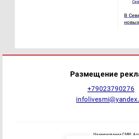
Се
В Сев
новых
Размещение рек
+79023790276
infolivesmi@yandex
Наименование СМИ: Арх