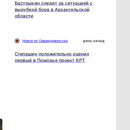
Бастрыкин следит за ситуацией с
вырубкой бора в Архангельской
области
Новости Северодвинска
день назад
Степашин положительно оценил
первый в Поморье проект КРТ