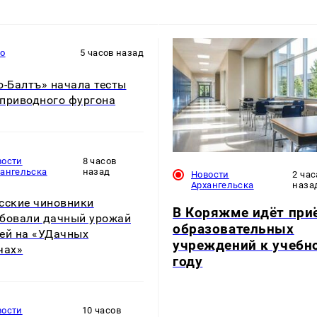
то
5 часов назад
о-Балтъ» начала тесты
приводного фургона
вости
8 часов
хангельска
назад
Новости
2 час
Архангельска
наза
сские чиновники
В Коряжме идёт при
бовали дачный урожай
образовательных
ей на «УДачных
учреждений к учебн
чах»
году
вости
10 часов