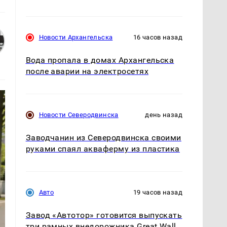
Новости Архангельска
16 часов назад
Вода пропала в домах Архангельска
после аварии на электросетях
Новости Северодвинска
день назад
Заводчанин из Северодвинска своими
руками спаял акваферму из пластика
Авто
19 часов назад
Завод «Автотор» готовится выпускать
три рамных внедорожника Great Wall