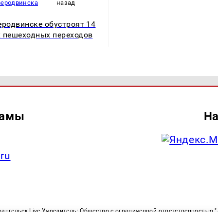
веродвинска
назад
еродвинске обустроят 14
 пешеходных переходов
ламы
На
.ru
ангельск Live Учредитель: Общество с ограниченной ответственностью 