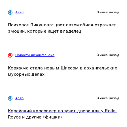
Авто
3 часа назад
Психолог Ликунова: цвет автомобиля отражает
эмоции, которые ищет владелец
Новости Архангельска
3 часа назад
Коряжма стала новым Шиесом в архангельских
мусорных делах
Авто
3 часа назад
Корейский кроссовер получит двери как у Rolls-
Royce и другие «фишки»