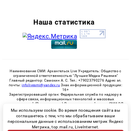
Наша статистика
Наименование СМИ: Архангельск Live Учредитель: Общество с
ограниченной ответственностью "Лучшие Медиа Решения"
Главный редактор: Самохин А. С. Тел.: +79023790276 Адрес эл.
почты:
infolivesmi@yandex.ru
Знак информационной продукции:
16+
Зарегистрировавший орган: Федеральная служба по надзору в
сфере связи, информационных технологий и массовых
коммуникаций (Роскомнадзор) Регистрационный номер СМИ ЭЛ
№ ФС 77 - 82533 от 21.01.2022
Мы используем cookie. Во время посещения сайта вы
соглашаетесь с тем, что мы обрабатываем ваши
персональные данные с использованием метрик Яндекс
Метрика, top.mail.ru, LiveInternet.
© 2026 «Архангельск Live» | Все права защищены