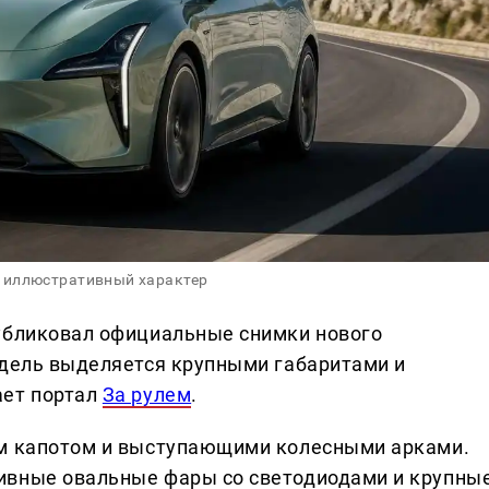
 иллюстративный характер
публиковал официальные снимки нового
одель выделяется крупными габаритами и
ает портал
За рулем
.
ым капотом и выступающими колесными арками.
ивные овальные фары со светодиодами и крупны