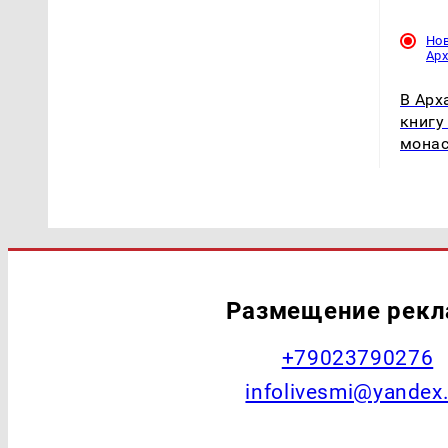
Но
Ар
В Арх
книгу
мона
Размещение рек
+79023790276
infolivesmi@yandex