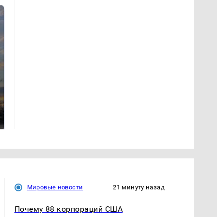
СМИ: В Химках на
полицейскую
В магазинах России
машину напали и
ажиотаж из-за этого
подожгли.
продукта: что купить?
Мировые новости
21 минуту назад
Почему 88 корпораций США