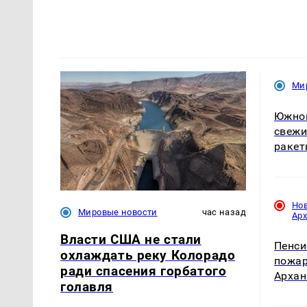
Ми
Южнок
свежи
ракет
Но
Мировые новости
час назад
Ар
Власти США не стали
Пенси
охлаждать реку Колорадо
пожар
ради спасения горбатого
Архан
голавля