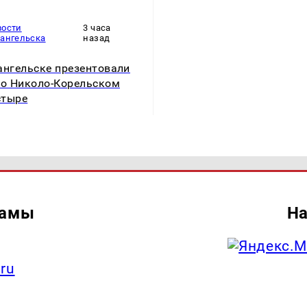
вости
3 часа
хангельска
назад
ангельске презентовали
 о Николо-Корельском
стыре
ламы
На
.ru