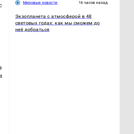
Мировые новости
16 часов назад
с
Экзопланета с атмосферой в 48
световых годах: как мы сможем до
неё добраться
й
а
в