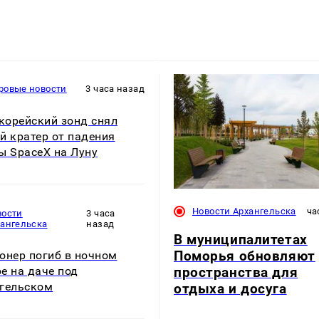
ровые новости
3 часа назад
орейский зонд снял
й кратер от падения
ы SpaceX на Луну
Новости Архангельска
ча
вости
3 часа
хангельска
назад
В муниципалитетах
Поморья обновляют
онер погиб в ночном
пространства для
е на даче под
гельском
отдыха и досуга