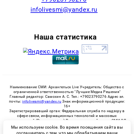
infolivesmi@yandex.ru
Наша статистика
Наименование СМИ: Архангельск Live Учредитель: Общество с
ограниченной ответственностью "Лучшие Медиа Решения"
Главный редактор: Самохин А. С. Тел.: +79023790276 Адрес эл.
почты:
infolivesmi@yandex.ru
Знак информационной продукции:
16+
Зарегистрировавший орган: Федеральная служба по надзору в
сфере связи, информационных технологий и массовых
коммуникаций (Роскомнадзор) Регистрационный номер СМИ ЭЛ
№ ФС 77 - 82533 от 21.01.2022
Мы используем cookie. Во время посещения сайта вы
соглашаетесь с тем, что мы обрабатываем ваши