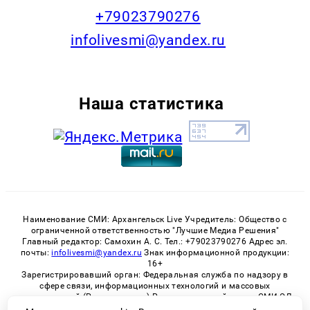
+79023790276
infolivesmi@yandex.ru
Наша статистика
Наименование СМИ: Архангельск Live Учредитель: Общество с
ограниченной ответственностью "Лучшие Медиа Решения"
Главный редактор: Самохин А. С. Тел.: +79023790276 Адрес эл.
почты:
infolivesmi@yandex.ru
Знак информационной продукции:
16+
Зарегистрировавший орган: Федеральная служба по надзору в
сфере связи, информационных технологий и массовых
коммуникаций (Роскомнадзор) Регистрационный номер СМИ ЭЛ
№ ФС 77 - 82533 от 21.01.2022