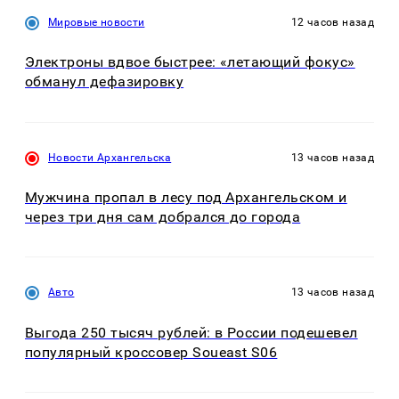
Мировые новости
12 часов назад
Электроны вдвое быстрее: «летающий фокус»
обманул дефазировку
Новости Архангельска
13 часов назад
Мужчина пропал в лесу под Архангельском и
через три дня сам добрался до города
Авто
13 часов назад
Выгода 250 тысяч рублей: в России подешевел
популярный кроссовер Soueast S06