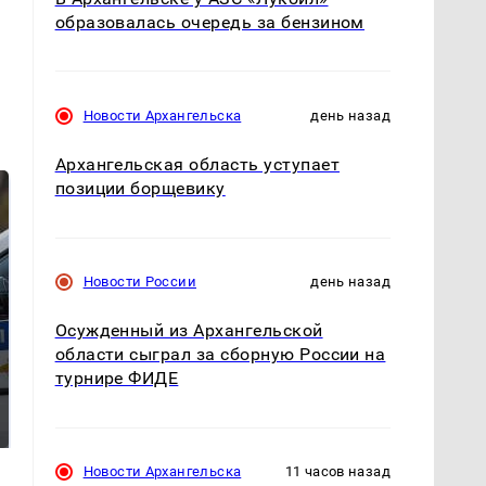
образовалась очередь за бензином
Новости Архангельска
день назад
Архангельская область уступает
позиции борщевику
Новости России
день назад
Осужденный из Архангельской
области сыграл за сборную России на
турнире ФИДЕ
Где будет встреча
Такую зиму в России
президентов США и
никто не ждал: как
России: Европа?
так?!
Новости Архангельска
11 часов назад