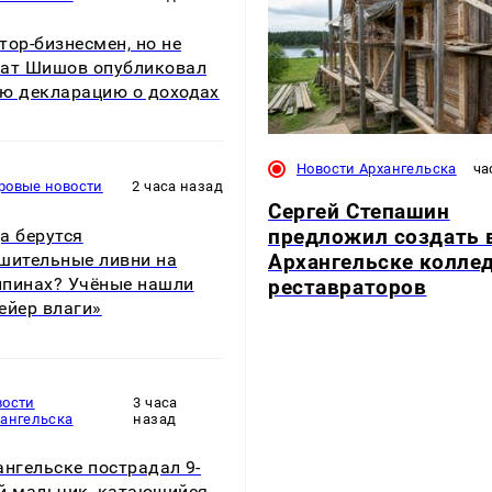
тор-бизнесмен, но не
ат Шишов опубликовал
ю декларацию о доходах
Новости Архангельска
ча
ровые новости
2 часа назад
Сергей Степашин
предложил создать 
а берутся
Архангельске колле
шительные ливни на
пинах? Учёные нашли
реставраторов
ейер влаги»
вости
3 часа
хангельска
назад
ангельске пострадал 9-
й мальчик, катающийся