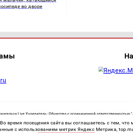
лосипеде во дворе
ламы
На
.ru
ангельск Live Учредитель: Общество с ограниченной ответственностью 
. С. Тел.: +79023790276 Адрес эл. почты:
infolivesmi@yandex.ru
Знак инф
 Во время посещения сайта вы соглашаетесь с тем, чт
ру в сфере связи, информационных технологий и массовых коммуникаций
82533 от 21.01.2022
ные с использованием метрик Яндекс Метрика, top.mail.