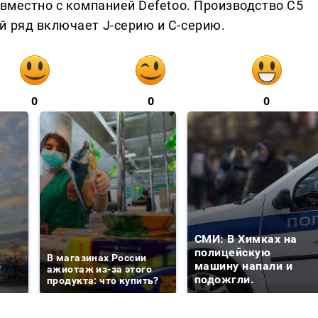
овместно с компанией Defetoo. Производство C5
й ряд включает J-серию и С-серию.
0
0
0
СМИ: В Химках на
е
полицейскую
В магазинах России
о
машину напали и
ажиотаж из-за этого
подожгли.
продукта: что купить?