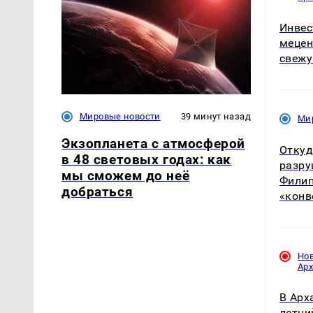
Инвес
мецен
свежу
Мировые новости
39 минут назад
Ми
Экзопланета с атмосферой
Откуд
в 48 световых годах: как
разру
мы сможем до неё
Филип
добраться
«конв
Но
Ар
В Арх
летни