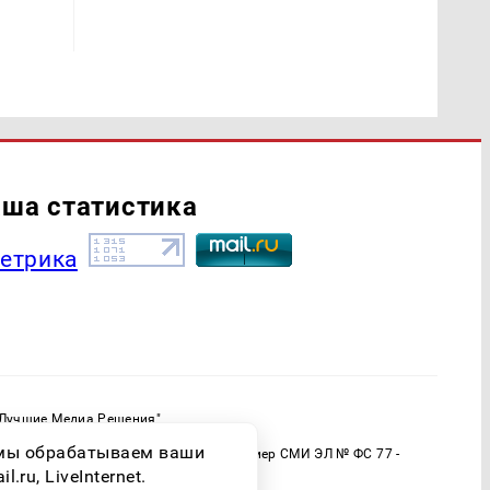
ша статистика
"Лучшие Медиа Решения"
ормационной продукции: 16+
о мы обрабатываем ваши
 (Роскомнадзор) Регистрационный номер СМИ ЭЛ № ФС 77 -
ru, LiveInternet.