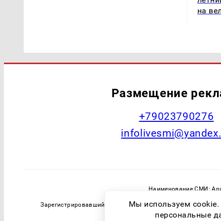
на ве
Размещение рек
+79023790276
infolivesmi@yandex
Наименование СМИ: Арх
Главный редактор: Самохин А
Мы используем cookie.
Зарегистрировавший орган: Федеральная служба по надзо
персональные дан