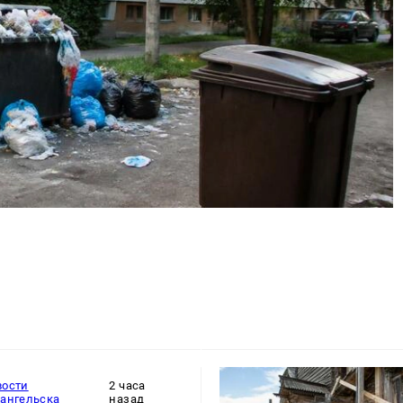
вости
2 часа
хангельска
назад