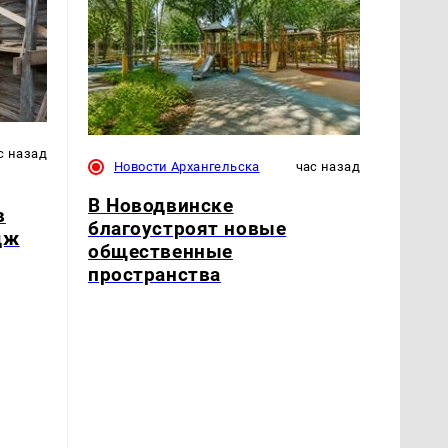
с назад
Новости Архангельска
час назад
В Новодвинске
в
благоустроят новые
дж
общественные
пространства