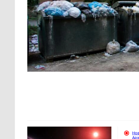
Но
Ар