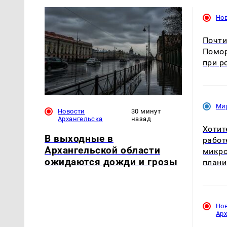
Нов
Почти
Помор
при р
Ми
Новости
30 минут
Архангельска
назад
Хотит
В выходные в
работ
Архангельской области
микро
ожидаются дожди и грозы
плани
Но
Ар