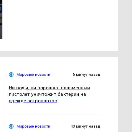
Где будет встреча
На Урале из казны
президентов США и
были украдены 18
России: Европа?
миллионов рублей
Мировые новости
6 минут назад
Ни воды, ни порошка: плазменный
пистолет уничтожит бактерии на
одежде астронавтов
Мировые новости
40 минут назад