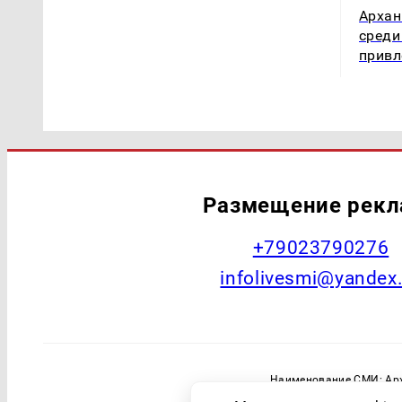
Архан
среди
привл
Размещение рек
+79023790276
infolivesmi@yandex
Наименование СМИ: Арх
Главный редактор: Самохин А