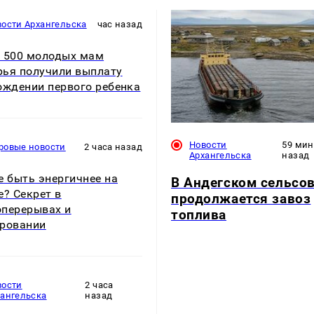
ости Архангельска
час назад
 500 молодых мам
ья получили выплату
ождении первого ребенка
Новости
59 мин
ровые новости
2 часа назад
Архангельска
назад
е быть энергичнее на
В Андегском сельсо
е? Секрет в
продолжается завоз
перерывах и
топлива
ровании
вости
2 часа
хангельска
назад