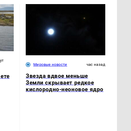
ут
Мировые новости
час назад
Звезда вдвое меньше
вете
Земли скрывает редкое
кислородно-неоновое ядро