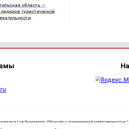
гельская область —
 лидеров туристической
екательности
ламы
На
.ru
ангельск Live Учредитель: Общество с ограниченной ответственностью 
. С. Тел.: +79023790276 Адрес эл. почты:
infolivesmi@yandex.ru
Знак инф