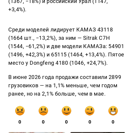
(1367, −18%) и российский Урал (1147,
+3,4%).
Среди моделей лидирует КАМАЗ 43118
(1664 шт., −13,2%), за ним — Sitrak C7H
(1544, −61,2%) и две модели КАМАЗа: 54901
(1496, +42,3%) и 65115 (1464, +13,4%). Пятое
место у Dongfeng 4180 (1046, +24,7%).
В июне 2026 года продажи составили 2899
грузовиков — на 1,1% меньше, чем годом
ранее, но на 2,1% больше, чем в мае.
0
0
0
0
0