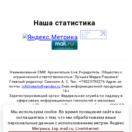
Наша статистика
Наименование СМИ: Архангельск Live Учредитель: Общество с
ограниченной ответственностью "Лучшие Медиа Решения"
Главный редактор: Самохин А. С. Тел.: +79023790276 Адрес эл.
почты:
infolivesmi@yandex.ru
Знак информационной продукции:
16+
Зарегистрировавший орган: Федеральная служба по надзору в
сфере связи, информационных технологий и массовых
коммуникаций (Роскомнадзор) Регистрационный номер СМИ ЭЛ
№ ФС 77 - 82533 от 21.01.2022
Мы используем cookie. Во время посещения сайта вы
соглашаетесь с тем, что мы обрабатываем ваши
персональные данные с использованием метрик Яндекс
Метрика, top.mail.ru, LiveInternet.
© 2026 «Архангельск Live» | Все права защищены