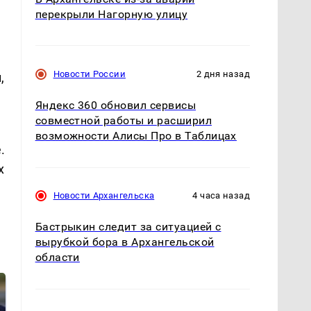
перекрыли Нагорную улицу
Новости России
2 дня назад
,
Яндекс 360 обновил сервисы
совместной работы и расширил
возможности Алисы Про в Таблицах
.
х
Новости Архангельска
4 часа назад
Бастрыкин следит за ситуацией с
вырубкой бора в Архангельской
области