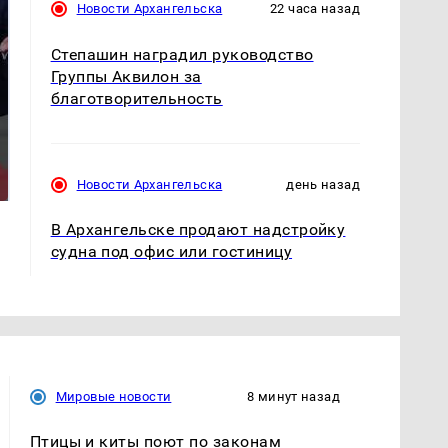
Новости Архангельска
22 часа назад
Степашин наградил руководство
Группы Аквилон за
благотворительность
На Урале из казны
Как выглядит место
были украдены 18
крушение вертолета на
миллионов рублей
Кавказе: смотреть
Новости Архангельска
день назад
В Архангельске продают надстройку
судна под офис или гостиницу
Мировые новости
8 минут назад
Птицы и киты поют по законам