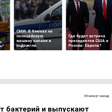
СМИ: В Химках на
полицейскую
Где будет встреча
машину напали и
президентов США и
о
подожгли.
России: Европа?
ть?
39 минут назад
т бактерий и выпускают