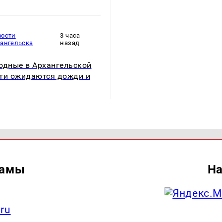
вости
3 часа
хангельска
назад
одные в Архангельской
ти ожидаются дожди и
ламы
На
.ru