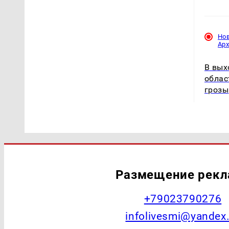
Но
Ар
В вых
облас
грозы
Размещение рек
+79023790276
infolivesmi@yandex