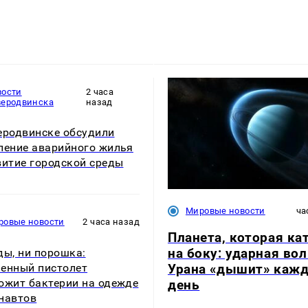
вости
2 часа
веродвинска
назад
еродвинске обсудили
ление аварийного жилья
витие городской среды
Мировые новости
ча
ровые новости
2 часа назад
Планета, которая ка
на боку: ударная во
ды, ни порошка:
Урана «дышит» каж
енный пистолет
ожит бактерии на одежде
день
навтов