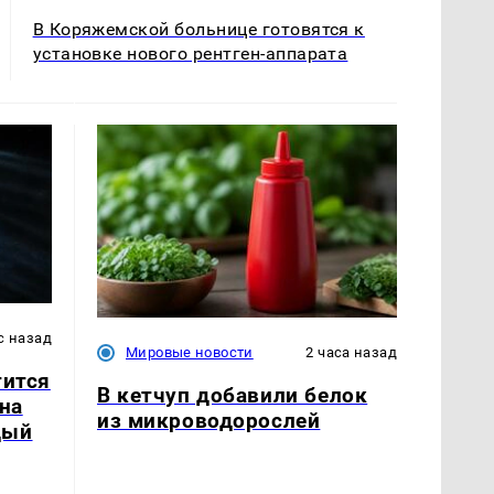
В Коряжемской больнице готовятся к
установке нового рентген-аппарата
с назад
Мировые новости
2 часа назад
тится
В кетчуп добавили белок
лна
из микроводорослей
дый