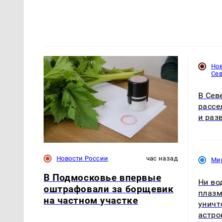
Но
Се
В Сев
рассе
и раз
Новости России
час назад
Ми
В Подмосковье впервые
Ни во
оштрафовали за борщевик
плазм
на частном участке
уничт
астро