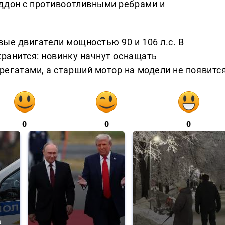
ддон с противоотливными ребрами и
вые двигатели мощностью 90 и 106 л.с. В
хранится: новинку начнут оснащать
егатами, а старший мотор на модели не появится
0
0
0
а