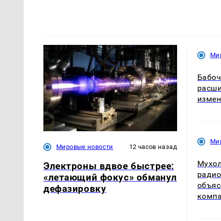
Ми
Бабоч
расши
измен
Ми
Мировые новости
12 часов назад
Мухол
Электроны вдвое быстрее:
радио
«летающий фокус» обманул
объяс
дефазировку
комп