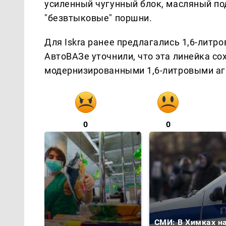
усиленный чугунный блок, масляный по
"безвтыковые" поршни.
Для Iskra ранее предлагались 1,6-литро
АвтоВАЗе уточнили, что эта линейка со
модернизированными 1,6-литровыми агр
0
0
СМИ: В Химках н