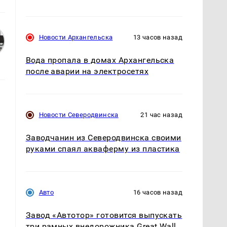
Новости Архангельска
13 часов назад
Вода пропала в домах Архангельска
после аварии на электросетях
Новости Северодвинска
21 час назад
Заводчанин из Северодвинска своими
руками спаял акваферму из пластика
Авто
16 часов назад
Завод «Автотор» готовится выпускать
три рамных внедорожника Great Wall