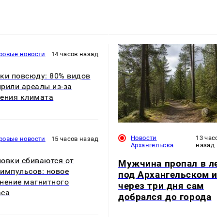
ровые новости
14 часов назад
ки повсюду: 80% видов
рили ареалы из-за
ения климата
Новости
13 час
ровые новости
15 часов назад
Архангельска
назад
овки сбиваются от
Мужчина пропал в л
импульсов: новое
под Архангельском 
нение магнитного
через три дня сам
аса
добрался до города