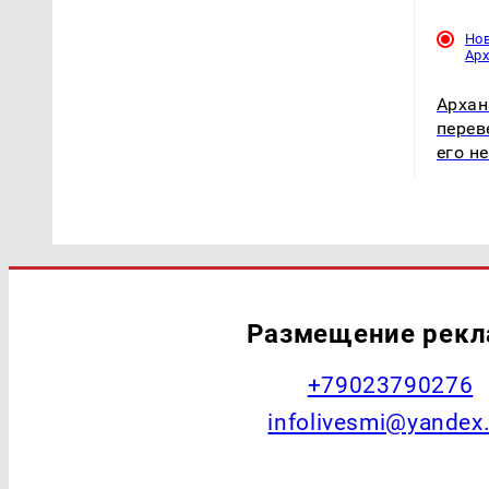
Но
Ар
Архан
перев
его н
Размещение рек
+79023790276
infolivesmi@yandex