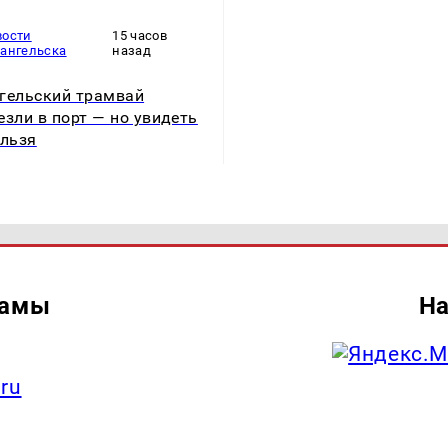
вости
15 часов
хангельска
назад
гельский трамвай
езли в порт — но увидеть
ельзя
ламы
На
.ru