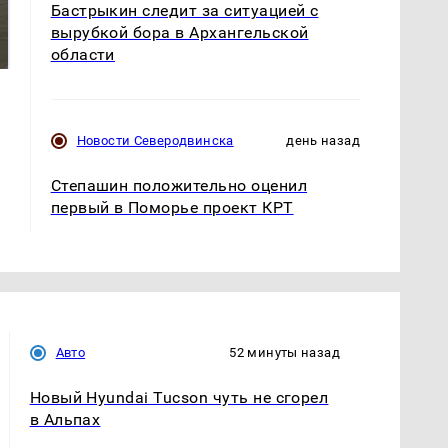
Бастрыкин следит за ситуацией с
На Урале из казны
Как выглядит место
были украдены 18
вырубкой бора в Архангельской
крушение вертолета на
миллионов рублей
Кавказе: смотреть
области
Новости Северодвинска
день назад
Степашин положительно оценил
первый в Поморье проект КРТ
Авто
52 минуты назад
Новый Hyundai Tucson чуть не сгорел
в Альпах