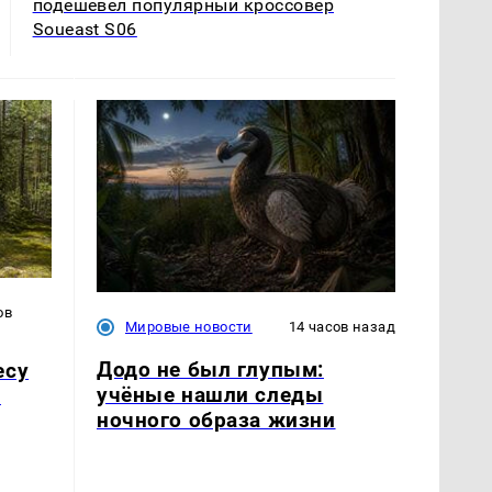
подешевел популярный кроссовер
Soueast S06
ов
Мировые новости
14 часов назад
Додо не был глупым:
есу
учёные нашли следы
и
ночного образа жизни