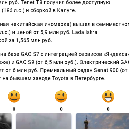
9 млн руб. Tenet T8 получил более доступную
186 л.с.) и сборкой в Калуге.
ная некитайская иномарка) вышел в семиместно
с.) и ценой от 5,9 млн руб. Lada Iskra
ой за 1,565 млн руб.
 на базе GAC S7 с интеграцией сервисов «Яндекса»
зже) и GAC S9 (от 6,5 млн руб.). Электрический GA
ит от 6 млн руб. Премиальный седан Senat 900 (от
т на бывшем заводе Toyota в Петербурге.
0
0
0