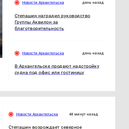
Новости Архангельска
день назад
Степашин наградил руководство
Группы Аквилон за
благотворительность
СМИ: В Химках на
полицейскую
В магазинах России
машину напали и
ажиотаж из-за этого
подожгли.
продукта: что купить?
Новости Архангельска
день назад
В Архангельске продают надстройку
судна под офис или гостиницу
Новости Архангельска
48 минут назад
Степашин возрождает северное