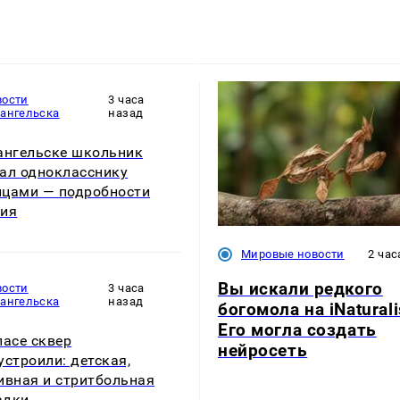
вости
3 часа
хангельска
назад
ангельске школьник
ал однокласснику
цами — подробности
тия
Мировые новости
2 час
Вы искали редкого
вости
3 часа
хангельска
назад
богомола на iNaturali
Его могла создать
ласе сквер
нейросеть
устроили: детская,
ивная и стритбольная
адки