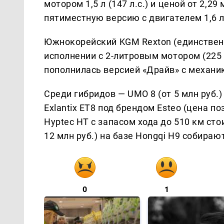
мотором 1,5 л (147 л.с.) и ценой от 2,2
пятиместную версию с двигателем 1,6 л (
Южнокорейский KGM Rexton (единствен
исполнении с 2-литровым мотором (225 л.
пополнилась версией «Драйв» с механик
Среди гибридов — UMO 8 (от 5 млн руб.)
Exlantix ET8 под брендом Esteo (цена по
Hyptec HT с запасом хода до 510 км сто
12 млн руб.) на базе Hongqi H9 собираю
0
1