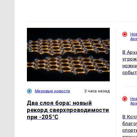
Но
Ар
В Арх
угрож
ножни
собы
Мировые новости
2 часа назад
Но
Два слоя бора: новый
Ар
рекорд сверхпроводимости
при -205°C
В Кот
благо
спорт
площ