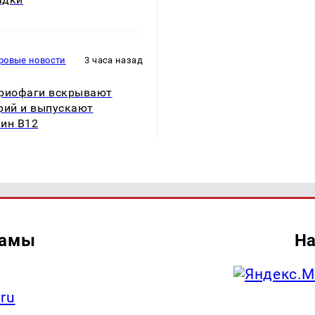
ровые новости
3 часа назад
риофаги вскрывают
рий и выпускают
ин B12
ламы
На
.ru