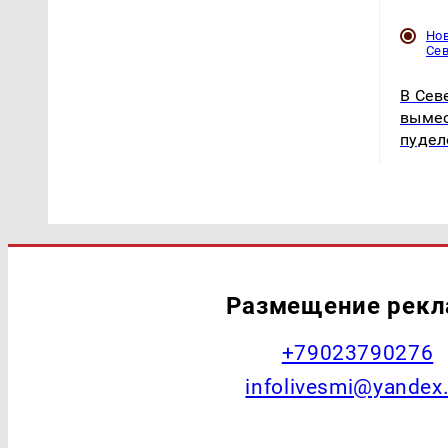
Но
Се
В Сев
вымес
пудел
Размещение рек
+79023790276
infolivesmi@yandex