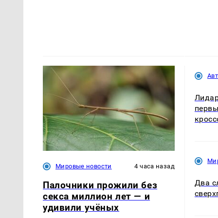
Ав
Лидар
первы
кросс
Ми
Мировые новости
4 часа назад
Два с
Палочники прожили без
сверх
секса миллион лет — и
удивили учёных