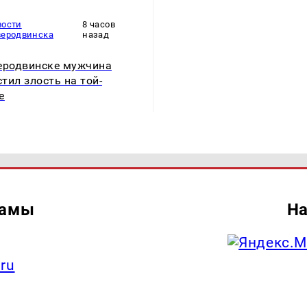
вости
8 часов
веродвинска
назад
еродвинске мужчина
тил злость на той-
е
ламы
На
.ru