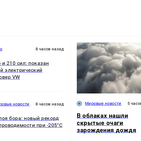
то
8 часов назад
 и 210 сил: показан
й электрический
овер VW
Мировые новости
5 часо
ровые новости
8 часов назад
В облаках нашли
лоя бора: новый рекорд
скрытые очаги
проводимости при -205°C
зарождения дождя