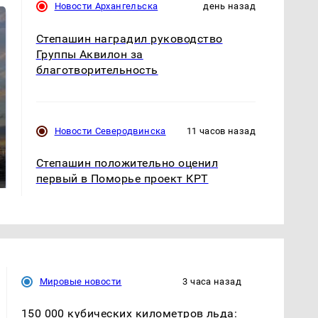
Новости Архангельска
день назад
Степашин наградил руководство
Группы Аквилон за
благотворительность
Новости Северодвинска
11 часов назад
СМИ: В Химках на
полицейскую
В магазинах России
машину напали и
Степашин положительно оценил
ажиотаж из-за этого
подожгли.
продукта: что купить?
первый в Поморье проект КРТ
Мировые новости
3 часа назад
150 000 кубических километров льда: