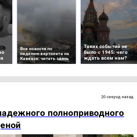
Таких событий не
Все новости по
во
было с 1945: чего
падению вертолета на
ра
ждать всем нам?
Кавказе: читать здесь
20 секунд назад
надежного полноприводного
ценой