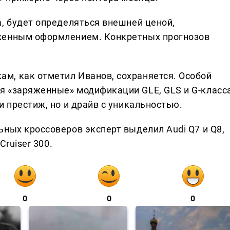
а, будет определяться внешней ценой,
женным оформлением. Конкретных прогнозов
м, как отметил Иванов, сохраняется. Особой
я «заряженные» модификации GLE, GLS и G-класс
и престиж, но и драйв с уникальностью.
ных кроссоверов эксперт выделил Audi Q7 и Q8,
Cruiser 300.
0
0
0