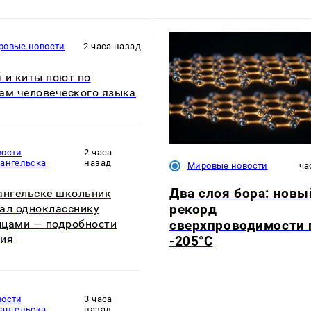
ровые новости
2 часа назад
 и киты поют по
ам человеческого языка
вости
2 часа
хангельска
назад
Мировые новости
ча
Два слоя бора: новы
ангельске школьник
рекорд
ал однокласснику
сверхпроводимости 
цами — подробности
тия
-205°C
вости
3 часа
хангельска
назад