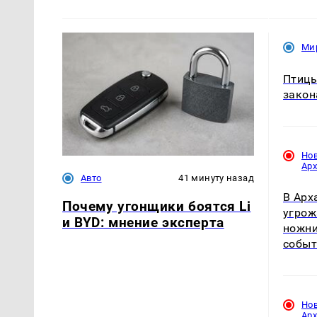
Ми
Птицы
закон
Но
Ар
Авто
41 минуту назад
В Арх
Почему угонщики боятся Li
угрож
и BYD: мнение эксперта
ножни
собы
Но
Ар