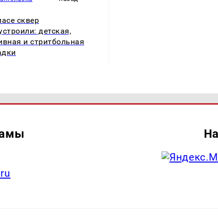
ласе сквер
устроили: детская,
ивная и стритбольная
адки
ламы
На
.ru