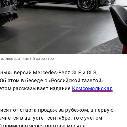
 иллюстративный характер
ных» версий Mercedes-Benz GLE и GLS,
б этом в беседе с «Российской газетой»
 этом рассказывает издание
Комсомольская
исят от старта продаж за рубежом, в первую
ачнется в августе–сентябре, то с учетом
 примерно через полтора месяца.