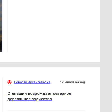
СМИ: В Химках на
полицейскую
В магазинах России
машину напали и
ажиотаж из-за этого
подожгли.
продукта: что купить?
Новости Архангельска
12 минут назад
Степашин возрождает северное
деревянное зодчество