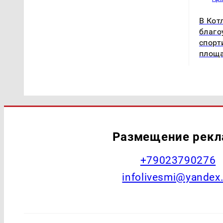
В Кот
благо
спорт
площ
Размещение рек
+79023790276
infolivesmi@yandex