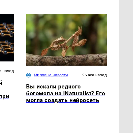
с назад
Мировые новости
2 часа назад
й
Вы искали редкого
богомола на iNaturalist? Его
при
могла создать нейросеть