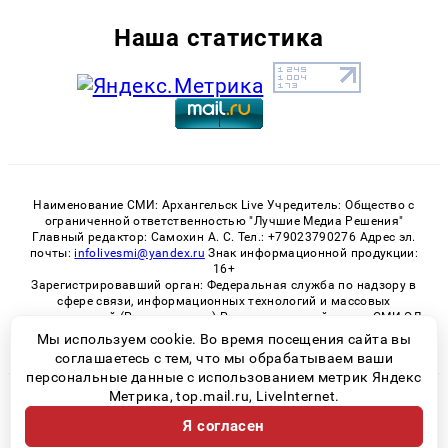
Наша статистика
Наименование СМИ: Архангельск Live Учредитель: Общество с
ограниченной ответственностью "Лучшие Медиа Решения"
Главный редактор: Самохин А. С. Тел.: +79023790276 Адрес эл.
почты:
infolivesmi@yandex.ru
Знак информационной продукции:
16+
Зарегистрировавший орган: Федеральная служба по надзору в
сфере связи, информационных технологий и массовых
коммуникаций (Роскомнадзор) Регистрационный номер СМИ ЭЛ
№ ФС 77 - 82533 от 21.01.2022
Мы используем cookie. Во время посещения сайта вы
соглашаетесь с тем, что мы обрабатываем ваши
персональные данные с использованием метрик Яндекс
Метрика, top.mail.ru, LiveInternet.
© 2026 «Архангельск Live» | Все права защищены
Я согласен
Возрастная категория сайта 16+