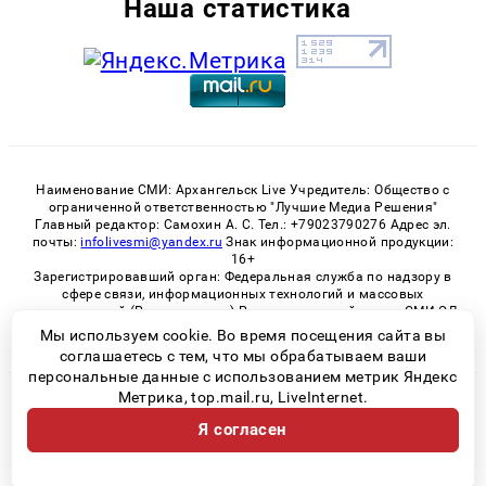
Наша статистика
Наименование СМИ: Архангельск Live Учредитель: Общество с
ограниченной ответственностью "Лучшие Медиа Решения"
Главный редактор: Самохин А. С. Тел.: +79023790276 Адрес эл.
почты:
infolivesmi@yandex.ru
Знак информационной продукции:
16+
Зарегистрировавший орган: Федеральная служба по надзору в
сфере связи, информационных технологий и массовых
коммуникаций (Роскомнадзор) Регистрационный номер СМИ ЭЛ
№ ФС 77 - 82533 от 21.01.2022
Мы используем cookie. Во время посещения сайта вы
соглашаетесь с тем, что мы обрабатываем ваши
персональные данные с использованием метрик Яндекс
Метрика, top.mail.ru, LiveInternet.
© 2026 «Архангельск Live» | Все права защищены
Я согласен
Возрастная категория сайта 16+
Политика конфиденциальности