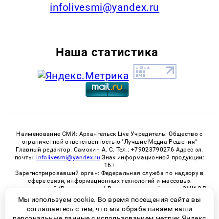
infolivesmi@yandex.ru
Наша статистика
Наименование СМИ: Архангельск Live Учредитель: Общество с
ограниченной ответственностью "Лучшие Медиа Решения"
Главный редактор: Самохин А. С. Тел.: +79023790276 Адрес эл.
почты:
infolivesmi@yandex.ru
Знак информационной продукции:
16+
Зарегистрировавший орган: Федеральная служба по надзору в
сфере связи, информационных технологий и массовых
коммуникаций (Роскомнадзор) Регистрационный номер СМИ ЭЛ
№ ФС 77 - 82533 от 21.01.2022
Мы используем cookie. Во время посещения сайта вы
соглашаетесь с тем, что мы обрабатываем ваши
персональные данные с использованием метрик Яндекс