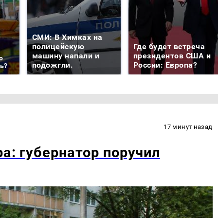
СМИ: В Химках на
полицейскую
Где будет встреча
машину напали и
президентов США и
о
подожгли.
России: Европа?
ть?
17 минут назад
ра: губернатор поручил