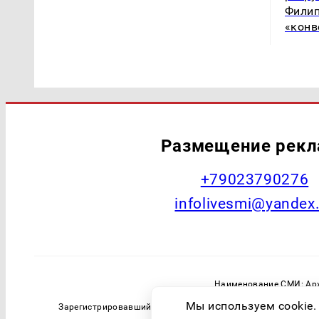
Филип
«конв
Размещение рек
+79023790276
infolivesmi@yandex
Наименование СМИ: Арх
Главный редактор: Самохин А
Мы используем cookie.
Зарегистрировавший орган: Федеральная служба по надзо