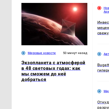
Но
Ар
Инвес
мецен
свежу
Мировые новости
50 минут назад
Ав
Экзопланета с атмосферой
Bugat
в 48 световых годах: как
гиперк
мы сможем до неё
добраться
Ми
Откуд
разру