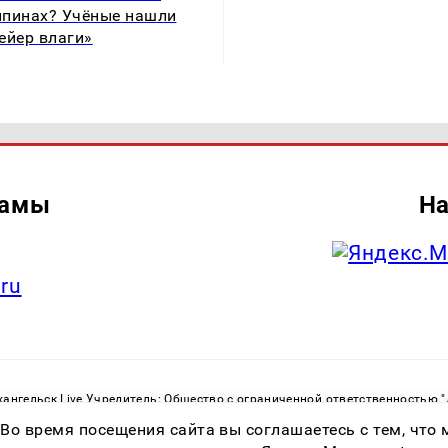
пинах? Учёные нашли
ейер влаги»
ламы
На
.ru
ангельск Live Учредитель: Общество с ограниченной ответственностью 
. С. Тел.: +79023790276 Адрес эл. почты:
infolivesmi@yandex.ru
Знак инф
 Во время посещения сайта вы соглашаетесь с тем, чт
ру в сфере связи, информационных технологий и массовых коммуникаций
82533 от 21.01.2022