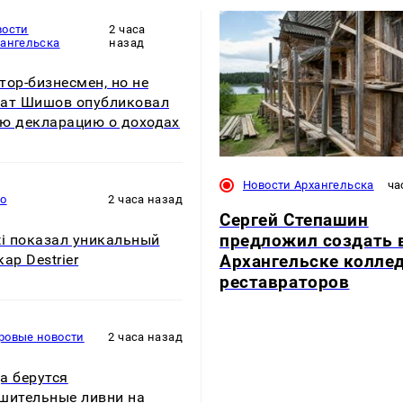
вости
2 часа
хангельска
назад
тор-бизнесмен, но не
ат Шишов опубликовал
ю декларацию о доходах
Новости Архангельска
ча
то
2 часа назад
Сергей Степашин
предложил создать 
ti показал уникальный
Архангельске колле
ар Destrier
реставраторов
ровые новости
2 часа назад
а берутся
шительные ливни на