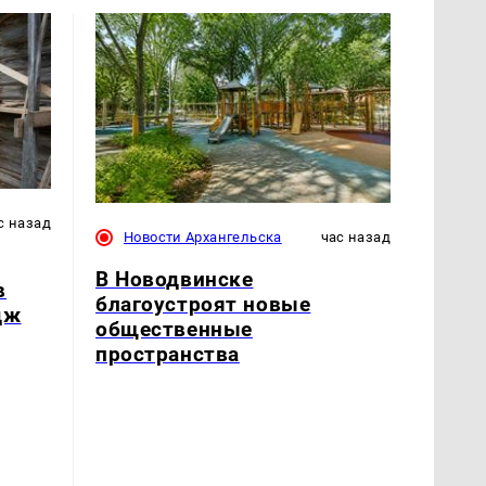
с назад
Новости Архангельска
час назад
В Новодвинске
в
благоустроят новые
дж
общественные
пространства