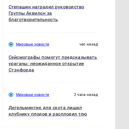
Степашин наградил руководство
Группы Аквилон за
благотворительность
Мировые новости
час назад
Сейсмографы помогут предсказывать
ураганы: неожиданное открытие
Стэнфорда
Мировые новости
2 часа назад
Дегельминтик для скота лишил
клубнику плодов и расплодил тлю