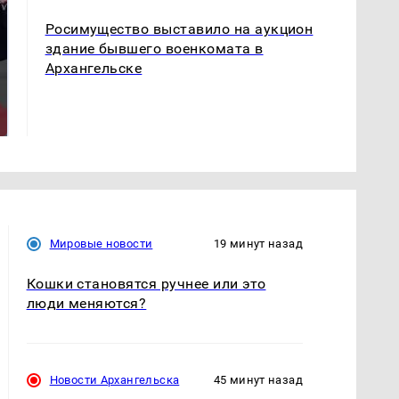
Росимущество выставило на аукцион
здание бывшего военкомата в
Архангельске
Такую зиму в России
Как выглядит место
никто не ждал: как
крушение вертолета на
так?!
Кавказе: смотреть
Мировые новости
19 минут назад
Кошки становятся ручнее или это
люди меняются?
Новости Архангельска
45 минут назад