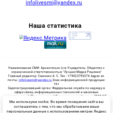
infolivesmi@yandex.ru
Наша статистика
Наименование СМИ: Архангельск Live Учредитель: Общество с
ограниченной ответственностью "Лучшие Медиа Решения"
Главный редактор: Самохин А. С. Тел.: +79023790276 Адрес эл.
почты:
infolivesmi@yandex.ru
Знак информационной продукции:
16+
Зарегистрировавший орган: Федеральная служба по надзору в
сфере связи, информационных технологий и массовых
коммуникаций (Роскомнадзор) Регистрационный номер СМИ ЭЛ
№ ФС 77 - 82533 от 21.01.2022
Мы используем cookie. Во время посещения сайта вы
соглашаетесь с тем, что мы обрабатываем ваши
персональные данные с использованием метрик Яндекс