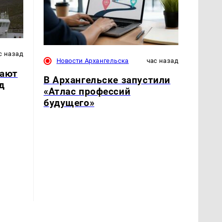
с назад
Новости Архангельска
час назад
дают
В Архангельске запустили
д
«Атлас профессий
будущего»