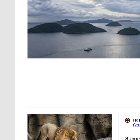
Но
Се
Экспе