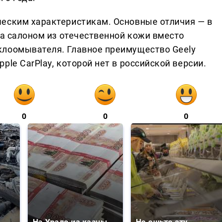
еским характеристикам. Основные отличия — в
на салоном из отечественной кожи вместо
клоомывателя. Главное преимущество Geely
le CarPlay, которой нет в российской версии.
0
0
0
На Урале из казны
Не ешьте эту