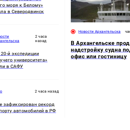
го моря к Белому»
ла в Северодвинск
Новости Архангельска
ча
вости
2 часа
хангельска
назад
В Архангельске про
надстройку судна по
 20-й экспедиции
офис или гостиницу
учего университета»
ли в САФУ
то
2 часа назад
е зафиксирован рекорд
порту автомобилей в РФ