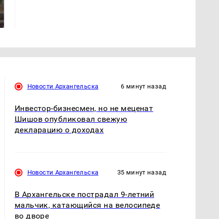
Все новости по
жестокое убийство
падению вертолета на
криптомиллионера
Кавказе: читать здесь
Новости Архангельска
6 минут назад
Инвестор-бизнесмен, но не меценат
Шишов опубликовал свежую
декларацию о доходах
Новости Архангельска
35 минут назад
В Архангельске пострадал 9-летний
мальчик, катающийся на велосипеде
во дворе