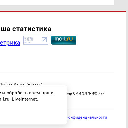
ша статистика
"Лучшие Медиа Решения"
ормационной продукции: 16+
о мы обрабатываем ваши
 (Роскомнадзор) Регистрационный номер СМИ ЭЛ № ФС 77 -
ru, LiveInternet.
Политика конфиденциальности