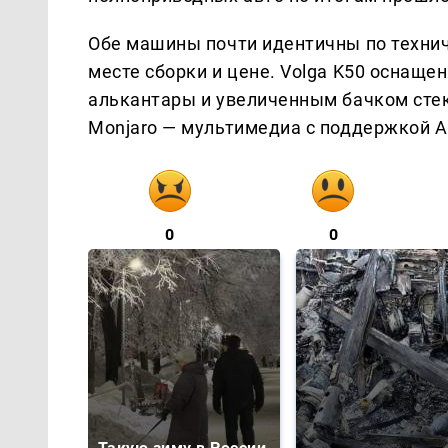
Обе машины почти идентичны по технич
месте сборки и цене. Volga K50 оснаще
алькантары и увеличенным бачком сте
Monjaro — мультимедиа с поддержкой App
0
0
Такую зиму в России