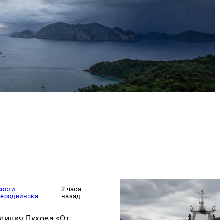
вости
2 часа
веродвинска
назад
диция Пухова «От