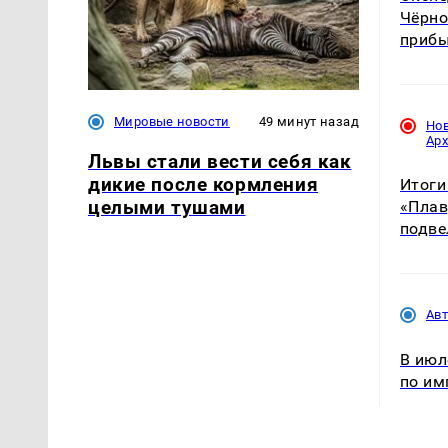
Чёрно
прибы
Мировые новости
49 минут назад
Но
Ар
Львы стали вести себя как
дикие после кормления
Итоги
целыми тушами
«Плав
подве
Ав
В июл
по им