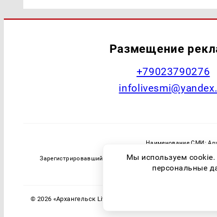
Размещение рек
+79023790276
infolivesmi@yandex
Наименование СМИ: Арх
Главный редактор: Самохин А
Мы используем cookie.
Зарегистрировавший орган: Федеральная служба по надзо
персональные дан
© 2026 «Архангельск Live» | Все права защищены