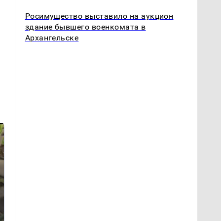
Росимущество выставило на аукцион
здание бывшего военкомата в
Архангельске
В ОАЭ произошло