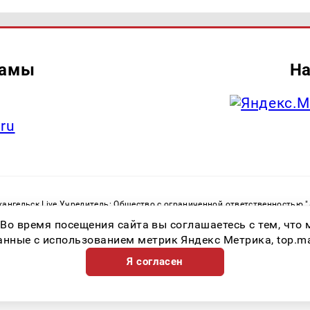
ламы
На
.ru
ангельск Live Учредитель: Общество с ограниченной ответственностью 
. С. Тел.: +79023790276 Адрес эл. почты:
infolivesmi@yandex.ru
Знак инф
 Во время посещения сайта вы соглашаетесь с тем, чт
ру в сфере связи, информационных технологий и массовых коммуникаций
82533 от 21.01.2022
ные с использованием метрик Яндекс Метрика, top.mail.
Я согласен
Возрастная категория сайта 16+