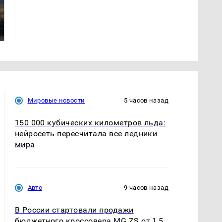
СМИ: В Химках на
полицейскую
В магазинах России
машину напали и
ажиотаж из-за этого
подожгли.
продукта: что купить?
Мировые новости
5 часов назад
150 000 кубических километров льда:
нейросеть пересчитала все ледники
мира
Авто
9 часов назад
В России стартовали продажи
бюджетного кроссовера MG ZS от 1,5