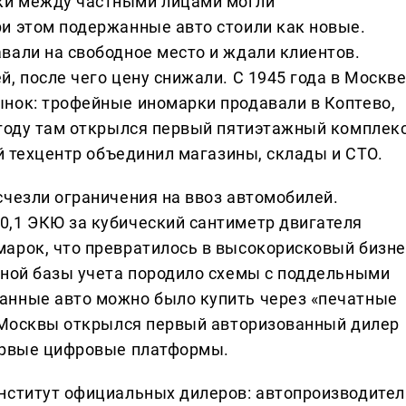
ки между частными лицами могли
и этом подержанные авто стоили как новые.
вали на свободное место и ждали клиентов.
, после чего цену снижали. С 1945 года в Москв
нок: трофейные иномарки продавали в Коптево,
 году там открылся первый пятиэтажный комплек
ий техцентр объединил магазины, склады и СТО.
счезли ограничения на ввоз автомобилей.
0,1 ЭКЮ за кубический сантиметр двигателя
арок, что превратилось в высокорисковый бизне
иной базы учета породило схемы с поддельными
анные авто можно было купить через «печатные
е Москвы открылся первый авторизованный дилер
первые цифровые платформы.
нститут официальных дилеров: автопроизводител