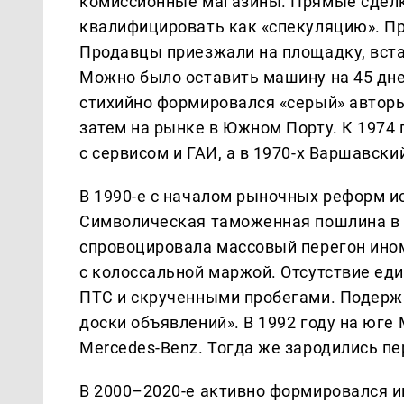
комиссионные магазины. Прямые сдел
квалифицировать как «спекуляцию». Пр
Продавцы приезжали на площадку, вста
Можно было оставить машину на 45 дней
стихийно формировался «серый» авторы
затем на рынке в Южном Порту. К 1974
с сервисом и ГАИ, а в 1970-х Варшавск
В 1990-е с началом рыночных реформ и
Символическая таможенная пошлина в 
спровоцировала массовый перегон ином
с колоссальной маржой. Отсутствие ед
ПТС и скрученными пробегами. Подерж
доски объявлений». В 1992 году на юг
Mercedes-Benz. Тогда же зародились 
В 2000–2020-е активно формировался и