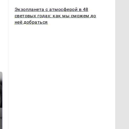
Экзопланета с атмосферой в 48
световых годах: как мы сможем до
неё добраться
Где будет встреча
Такую зиму в России