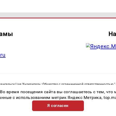
ламы
На
.ru
ангельск Live Учредитель: Общество с ограниченной ответственностью 
. С. Тел.: +79023790276 Адрес эл. почты:
infolivesmi@yandex.ru
Знак инф
 Во время посещения сайта вы соглашаетесь с тем, чт
ру в сфере связи, информационных технологий и массовых коммуникаций
82533 от 21.01.2022
ные с использованием метрик Яндекс Метрика, top.mail.
Я согласен
Возрастная категория сайта 16+