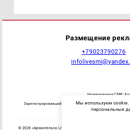
Размещение рек
+79023790276
infolivesmi@yandex
Наименование СМИ: Арх
Главный редактор: Самохин А
Мы используем cookie.
Зарегистрировавший орган: Федеральная служба по надзо
персональные дан
© 2026 «Архангельск Live» | Все права защищены