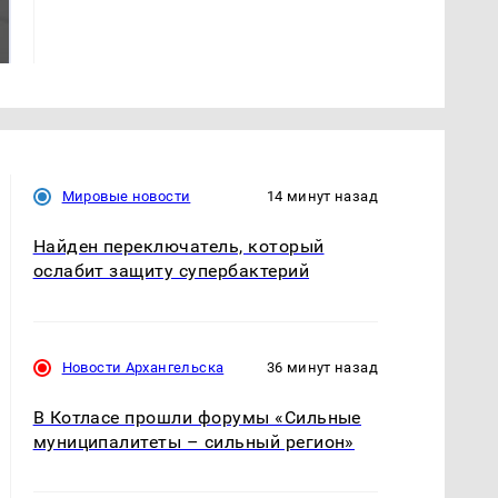
президентов США и
никто не ждал: как
России: Европа?
так?!
Мировые новости
14 минут назад
Найден переключатель, который
ослабит защиту супербактерий
Новости Архангельска
36 минут назад
В Котласе прошли форумы «Сильные
муниципалитеты – сильный регион»