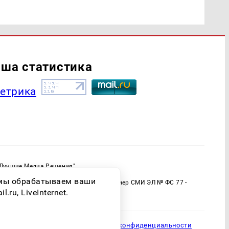
ша статистика
"Лучшие Медиа Решения"
ормационной продукции: 16+
о мы обрабатываем ваши
 (Роскомнадзор) Регистрационный номер СМИ ЭЛ № ФС 77 -
ru, LiveInternet.
Политика конфиденциальности