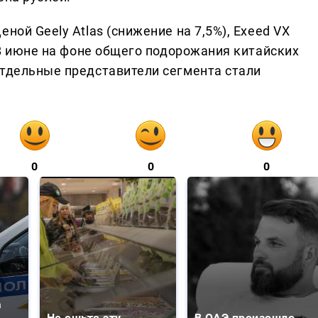
ной Geely Atlas (снижение на 7,5%), Exeed VX
. В июне на фоне общего подорожания китайских
отдельные представители сегмента стали
0
0
0
а
Не ешьте эту
В ОАЭ произошло