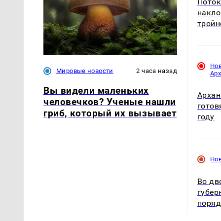
Поток
накло
тройн
Но
Мировые новости
2 часа назад
Ар
Вы видели маленьких
Архан
человечков? Ученые нашли
готов
гриб, который их вызывает
году
Но
Во дв
губер
поря