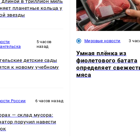
 длиной в триллион миль
няет планетные кольца у
ой звезды
Мировые новости
3 час
вости
5 часов
хангельска
назад
Умная плёнка из
фиолетового батата
гельские детские сады
определяет свежест
ятся к новому учебному
мяса
вости России
6 часов назад
орах — склад мусора:
натор поручил навести
док