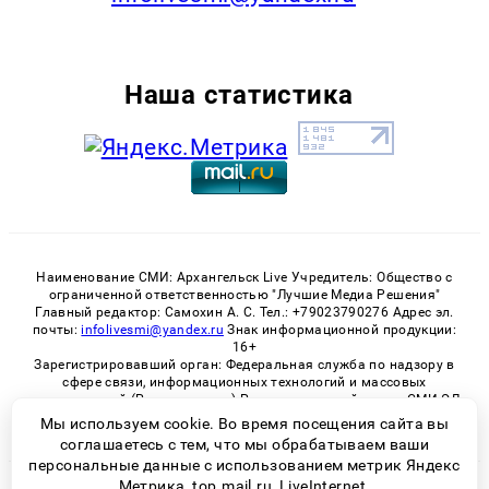
Наша статистика
Наименование СМИ: Архангельск Live Учредитель: Общество с
ограниченной ответственностью "Лучшие Медиа Решения"
Главный редактор: Самохин А. С. Тел.: +79023790276 Адрес эл.
почты:
infolivesmi@yandex.ru
Знак информационной продукции:
16+
Зарегистрировавший орган: Федеральная служба по надзору в
сфере связи, информационных технологий и массовых
коммуникаций (Роскомнадзор) Регистрационный номер СМИ ЭЛ
№ ФС 77 - 82533 от 21.01.2022
Мы используем cookie. Во время посещения сайта вы
соглашаетесь с тем, что мы обрабатываем ваши
персональные данные с использованием метрик Яндекс
Метрика, top.mail.ru, LiveInternet.