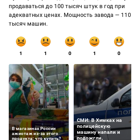
продаваться до 100 тысяч штук в год при
адекватных ценах. Мощность завода — 110
тысяч машин.
1
1
0
1
0
СМИ: В Химках на
полицейскую
В магазинах России
машину напали и
ажиотаж из-за этого
подожгли.
продукта: что купить?