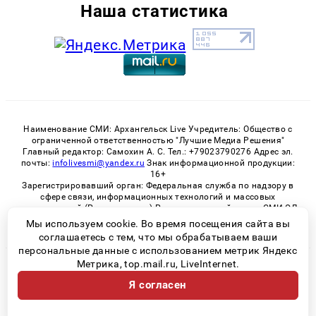
Наша статистика
Наименование СМИ: Архангельск Live Учредитель: Общество с
ограниченной ответственностью "Лучшие Медиа Решения"
Главный редактор: Самохин А. С. Тел.: +79023790276 Адрес эл.
почты:
infolivesmi@yandex.ru
Знак информационной продукции:
16+
Зарегистрировавший орган: Федеральная служба по надзору в
сфере связи, информационных технологий и массовых
коммуникаций (Роскомнадзор) Регистрационный номер СМИ ЭЛ
№ ФС 77 - 82533 от 21.01.2022
Мы используем cookie. Во время посещения сайта вы
соглашаетесь с тем, что мы обрабатываем ваши
персональные данные с использованием метрик Яндекс
Метрика, top.mail.ru, LiveInternet.
© 2026 «Архангельск Live» | Все права защищены
Я согласен
Возрастная категория сайта 16+
Политика конфиденциальности