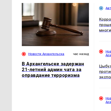
Ав
Корро
проше
многи
Но
Новости Архангельска
час назад
Ар
В Архангельске задержан
Цыбул
21-летний админ чата за
проти
оправдание терроризма
экспо
Но
Ар