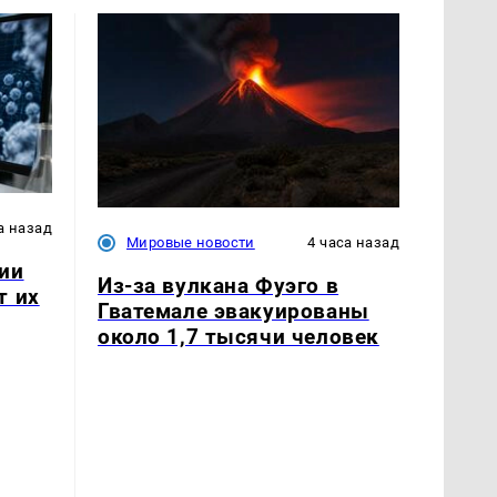
а назад
Мировые новости
4 часа назад
ии
Из-за вулкана Фуэго в
т их
Гватемале эвакуированы
около 1,7 тысячи человек