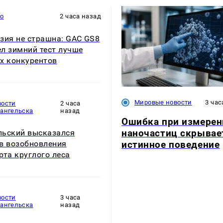
то
2 часа назад
зия не страшна: GAC GS8
л зимний тест лучше
х конкурентов
Мировые новости
3 час
вости
2 часа
хангельска
назад
Ошибка при измерен
наночастиц скрывае
ьский высказался
истинное поведение
в возобновления
рта круглого леса
вости
3 часа
хангельска
назад