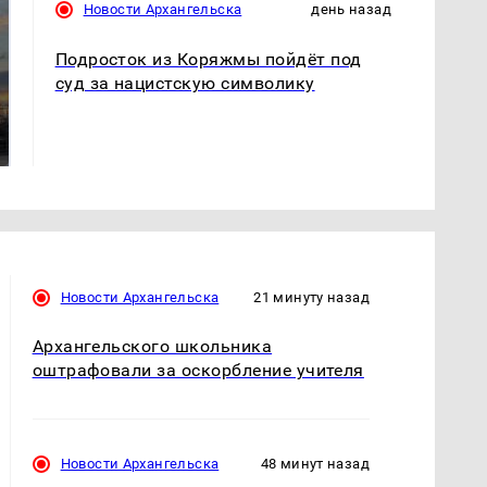
Новости Архангельска
день назад
Подросток из Коряжмы пойдёт под
суд за нацистскую символику
СМИ: В Химках на
полицейскую
В магазинах России
машину напали и
ажиотаж из-за этого
подожгли.
продукта: что купить?
Новости Архангельска
21 минуту назад
Архангельского школьника
оштрафовали за оскорбление учителя
Новости Архангельска
48 минут назад