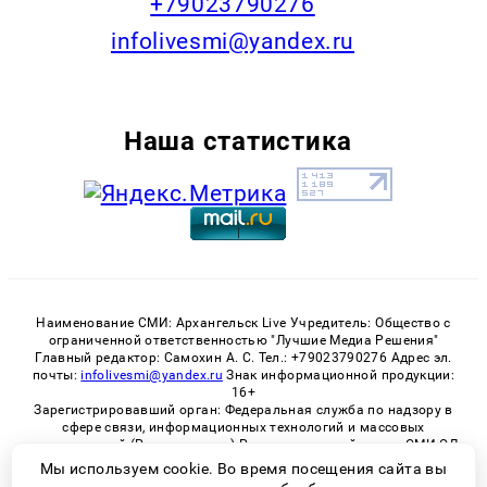
+79023790276
infolivesmi@yandex.ru
Наша статистика
Наименование СМИ: Архангельск Live Учредитель: Общество с
ограниченной ответственностью "Лучшие Медиа Решения"
Главный редактор: Самохин А. С. Тел.: +79023790276 Адрес эл.
почты:
infolivesmi@yandex.ru
Знак информационной продукции:
16+
Зарегистрировавший орган: Федеральная служба по надзору в
сфере связи, информационных технологий и массовых
коммуникаций (Роскомнадзор) Регистрационный номер СМИ ЭЛ
№ ФС 77 - 82533 от 21.01.2022
Мы используем cookie. Во время посещения сайта вы