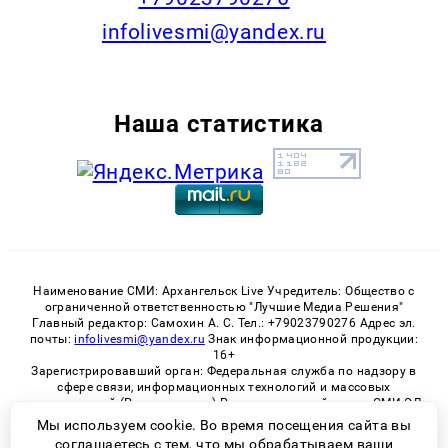
infolivesmi@yandex.ru
Наша статистика
Наименование СМИ: Архангельск Live Учредитель: Общество с
ограниченной ответственностью "Лучшие Медиа Решения"
Главный редактор: Самохин А. С. Тел.: +79023790276 Адрес эл.
почты:
infolivesmi@yandex.ru
Знак информационной продукции:
16+
Зарегистрировавший орган: Федеральная служба по надзору в
сфере связи, информационных технологий и массовых
коммуникаций (Роскомнадзор) Регистрационный номер СМИ ЭЛ
№ ФС 77 - 82533 от 21.01.2022
Мы используем cookie. Во время посещения сайта вы
соглашаетесь с тем, что мы обрабатываем ваши