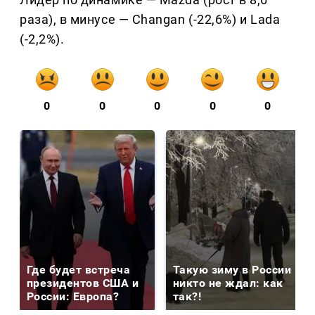
раза), в минусе — Changan (-22,6%) и Lada
(-2,2%).
0
0
0
0
0
Где будет встреча
Такую зиму в России
президентов США и
никто не ждал: как
России: Европа?
так?!