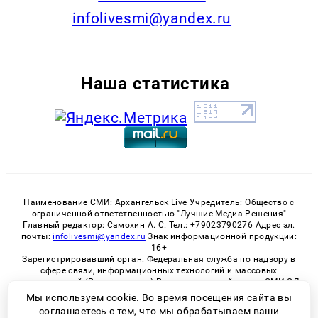
infolivesmi@yandex.ru
Наша статистика
Наименование СМИ: Архангельск Live Учредитель: Общество с
ограниченной ответственностью "Лучшие Медиа Решения"
Главный редактор: Самохин А. С. Тел.: +79023790276 Адрес эл.
почты:
infolivesmi@yandex.ru
Знак информационной продукции:
16+
Зарегистрировавший орган: Федеральная служба по надзору в
сфере связи, информационных технологий и массовых
коммуникаций (Роскомнадзор) Регистрационный номер СМИ ЭЛ
№ ФС 77 - 82533 от 21.01.2022
Мы используем cookie. Во время посещения сайта вы
соглашаетесь с тем, что мы обрабатываем ваши