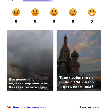
0
0
0
0
0
Таких событий не
Все новости по
было с 1945: чего
падению вертолета на
ждать всем нам?
Кавказе: читать здесь
Новости Архангельска
48 секунд назад