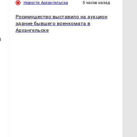
Новости Архангельска
5 часов назад
Росимущество выставило на аукцион
n
здание бывшего военкомата в
Архангельске
я