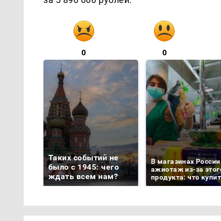
0
0
Таких событий не
В магазинах России
было с 1945: чего
ажиотаж из-за этог
ждать всем нам?
продукта: что купи