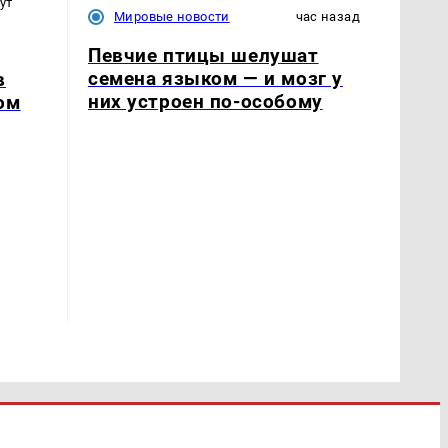
ут
Мировые новости
час назад
Певчие птицы шелушат
семена языком — и мозг у
в
них устроен по-особому
ом