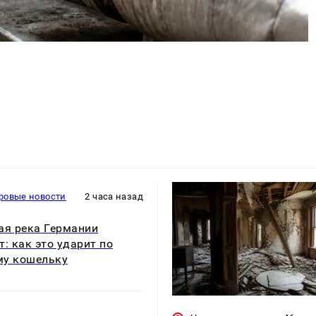
ровые новости
2 часа назад
ая река Германии
т: как это ударит по
му кошельку