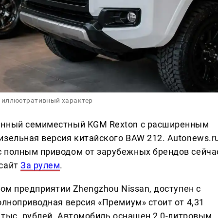
 иллюстративный характер
енный семиместный KGM Rexton с расширенным
изельная версия китайского BAW 212. Autonews.r
с полным приводом от зарубежных брендов сейча
 сайт
За рулем
.
ном предприятии Zhengzhou Nissan, доступен с
олноприводная версия «Премиум» стоит от 4,31
0 тыс. рублей. Автомобиль оснащен 2,0-литровым