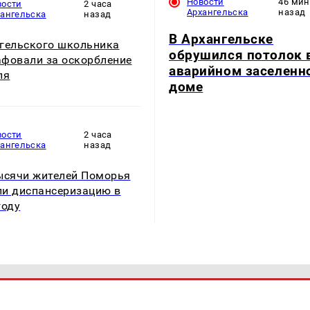
Новости
46 мин
вости
2 часа
Архангельска
назад
хангельска
назад
В Архангельске
гельского школьника
обрушился потолок 
фовали за оскорбление
аварийном заселенн
ля
доме
вости
2 часа
хангельска
назад
ысячи жителей Поморья
и диспансеризацию в
году