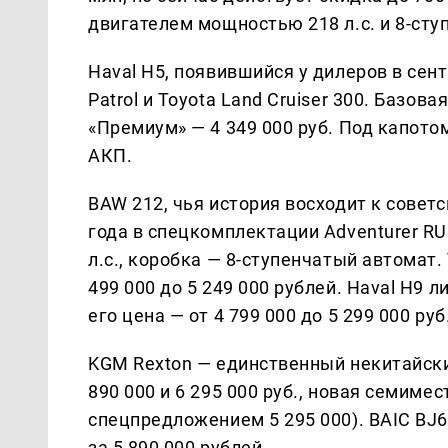
двигателем мощностью 218 л.с. и 8-ст
Haval H5, появившийся у дилеров в сент
Patrol и Toyota Land Cruiser 300. Базова
«Премиум» — 4 349 000 руб. Под капотом
АКП.
BAW 212, чья история восходит к советс
года в спецкомплектации Adventurer RUS
л.с., коробка — 8-ступенчатый автомат.
499 000 до 5 249 000 рублей. Haval H9 
его цена — от 4 799 000 до 5 299 000 руб
KGM Rexton — единственный некитайски
890 000 и 6 295 000 руб., новая семимес
спецпредложением 5 295 000). BAIC BJ
за 5 890 000 рублей.