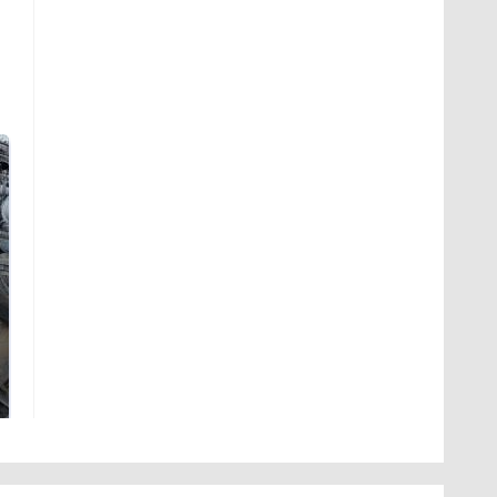
Такую зиму в России
Не ешьте эту
никто не ждал: как
готовую еду из
так?!
магазина: список