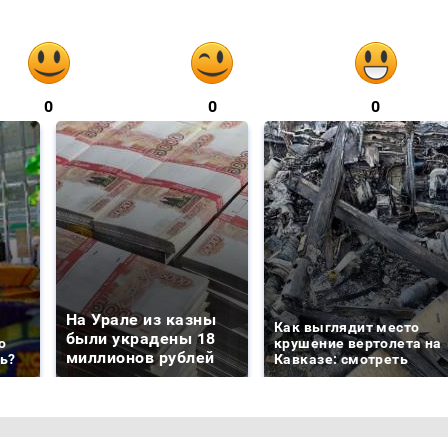
0
0
0
На Урале из казны
Как выглядит место
были украдены 18
о
крушение вертолета на
миллионов рублей
ть?
Кавказе: смотреть