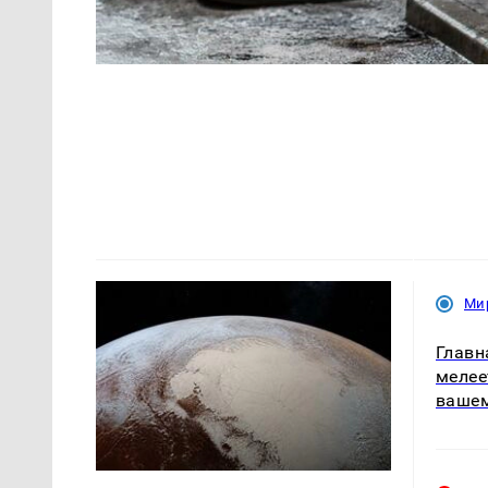
Ми
Главн
мелее
ваше