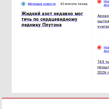
Но
Мировые новости
42 минуты назад
Ар
Жидкий азот недавно мог
Архан
течь по сердцевидному
оштра
леднику Плутона
учите
Но
Ар
163 т
прошл
2026 